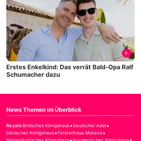
Erstes Enkelkind: Das verrät Bald-Opa Ralf
Schumacher dazu
News Themen im Überblick
•
•
Royals
:
Britisches Königshaus
Deutscher Adel
•
•
Dänisches Königshaus
Fürstenhaus Monaco
•
•
Niederländisches Königshaus
Norwegisches Königshaus