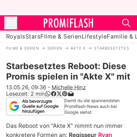
Royals
Stars
Filme & Serien
Lifestyle
Familie & 
FILME & SERIEN
SERIEN
AKTE X
STARBESETZTES REB
Royals
Starbesetztes Reboot: Diese
Stars
Promis spielen in "Akte X" mit
Filme & Serien
13.05.26, 09:36
-
Michelle Hinz
Lesezeit:
2
min
Lifestyle
Damit du die spannendsten
Promiflash-News auch bei
Familie & Liebe
Google siehst.
Promiflash Exklusiv
Das Reboot von "Akte X" nimmt nun immer
konkretere Formen an:
Regisseur
Ryan