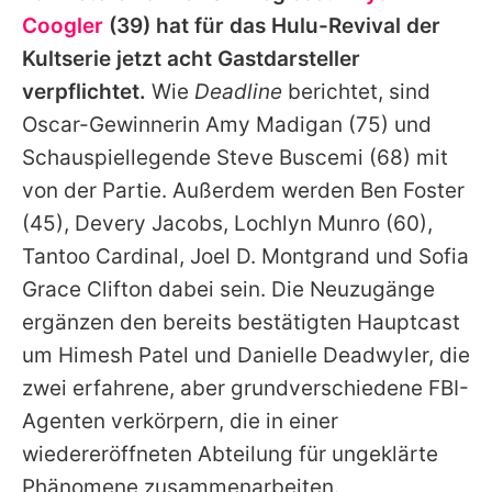
Alle Themen auf Promiflash
Coogler
(39) hat für das Hulu-Revival der
Kultserie jetzt acht Gastdarsteller
Jobs
verpflichtet.
Wie
Deadline
berichtet, sind
App runterladen
Oscar-Gewinnerin
Amy Madigan
(75) und
Team
Schauspiellegende
Steve Buscemi
(68) mit
von der Partie. Außerdem werden
Ben Foster
Redaktionelle Richtlinien
(45), Devery Jacobs,
Lochlyn Munro
(60),
Impressum
Tantoo Cardinal, Joel D. Montgrand und Sofia
Grace Clifton dabei sein. Die Neuzugänge
Datenschutzerklärung
ergänzen den bereits bestätigten Hauptcast
Nutzungsbedingungen
um Himesh Patel und Danielle Deadwyler, die
zwei erfahrene, aber grundverschiedene FBI-
Utiq verwalten
Agenten verkörpern, die in einer
wiedereröffneten Abteilung für ungeklärte
Phänomene zusammenarbeiten.