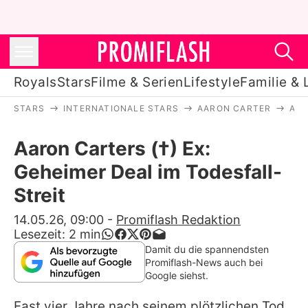
Royals
Stars
Filme & Serien
Lifestyle
Familie & 
STARS
INTERNATIONALE STARS
AARON CARTER
AAR
Royals
Aaron Carters (†) Ex:
Stars
Geheimer Deal im Todesfall-
Filme & Serien
Streit
Lifestyle
14.05.26, 09:00
-
Promiflash Redaktion
Lesezeit:
2
min
Familie & Liebe
Damit du die spannendsten
Promiflash-News auch bei
Promiflash Exklusiv
Google siehst.
Fast vier Jahre nach seinem plötzlichen Tod