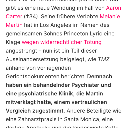
Alle Themen auf Promiflash
gibt es eine neue Wendung im Fall von
Aaron
Jobs
Carter
(†34). Seine frühere Verlobte
Melanie
Martin
hat in Los Angeles im Namen des
App runterladen
gemeinsamen Sohnes Princeton Lyric eine
Team
Klage
wegen widerrechtlicher Tötung
angestrengt – nun ist ein Teil dieser
Redaktionelle Richtlinien
Auseinandersetzung beigelegt, wie
TMZ
Impressum
anhand von vorliegenden
Gerichtsdokumenten berichtet.
Demnach
Datenschutzerklärung
haben ein behandelnder Psychiater und
Nutzungsbedingungen
eine psychiatrische Klinik, die Martin
Utiq verwalten
mitverklagt hatte, einem vertraulichen
Vergleich zugestimmt.
Andere Beteiligte wie
eine Zahnarztpraxis in Santa Monica, eine
dortige Apotheke und die landesweite Kette