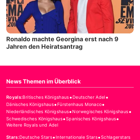
Ronaldo machte Georgina erst nach 9
Jahren den Heiratsantrag
News Themen im Überblick
•
•
Royals
:
Britisches Königshaus
Deutscher Adel
•
•
Dänisches Königshaus
Fürstenhaus Monaco
•
•
Niederländisches Königshaus
Norwegisches Königshaus
•
•
Schwedisches Königshaus
Spanisches Königshaus
Weitere Royals und Adel
•
•
Stars
:
Deutsche Stars
Internationale Stars
Schlagerstars