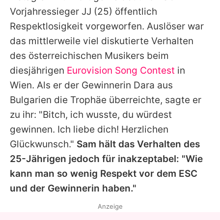
Alle Themen auf Promiflash
Vorjahressieger
JJ
(25) öffentlich
Respektlosigkeit vorgeworfen. Auslöser war
Jobs
das mittlerweile viel diskutierte Verhalten
App runterladen
des österreichischen Musikers beim
Team
diesjährigen
Eurovision Song Contest
in
Wien. Als er der Gewinnerin Dara aus
Redaktionelle Richtlinien
Bulgarien die Trophäe überreichte, sagte er
Impressum
zu ihr: "Bitch, ich wusste, du würdest
gewinnen. Ich liebe dich! Herzlichen
Datenschutzerklärung
Glückwunsch."
Sam
hält das Verhalten des
Nutzungsbedingungen
25-Jährigen jedoch für inakzeptabel: "Wie
kann man so wenig Respekt vor dem ESC
Utiq verwalten
und der Gewinnerin haben."
Anzeige