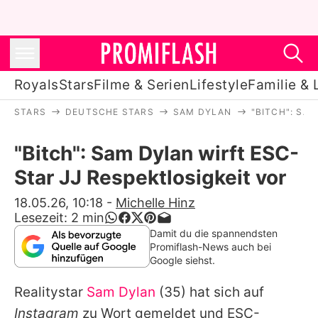
Royals
Stars
Filme & Serien
Lifestyle
Familie & 
STARS
DEUTSCHE STARS
SAM DYLAN
"BITCH": SA
Royals
"Bitch": Sam Dylan wirft ESC-
Stars
Star JJ Respektlosigkeit vor
Filme & Serien
18.05.26, 10:18
-
Michelle Hinz
Lesezeit:
2
min
Lifestyle
Damit du die spannendsten
Promiflash-News auch bei
Familie & Liebe
Google siehst.
Promiflash Exklusiv
Realitystar
Sam Dylan
(35) hat sich auf
Instagram
zu Wort gemeldet und ESC-