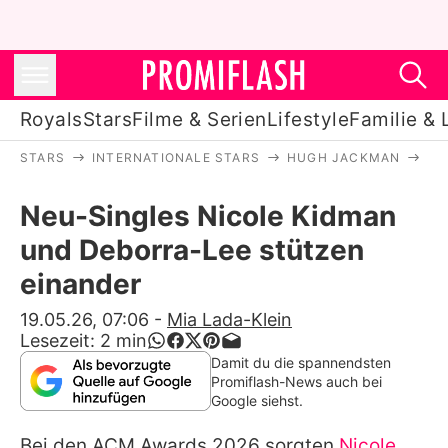
Royals
Stars
Filme & Serien
Lifestyle
Familie & 
STARS
INTERNATIONALE STARS
HUGH JACKMAN
NE
Royals
Neu-Singles Nicole Kidman
Stars
und Deborra-Lee stützen
Filme & Serien
einander
Lifestyle
19.05.26, 07:06
-
Mia Lada-Klein
Lesezeit:
2
min
Familie & Liebe
Damit du die spannendsten
Promiflash-News auch bei
Promiflash Exklusiv
Google siehst.
Bei den ACM Awards 2026 sorgten
Nicole