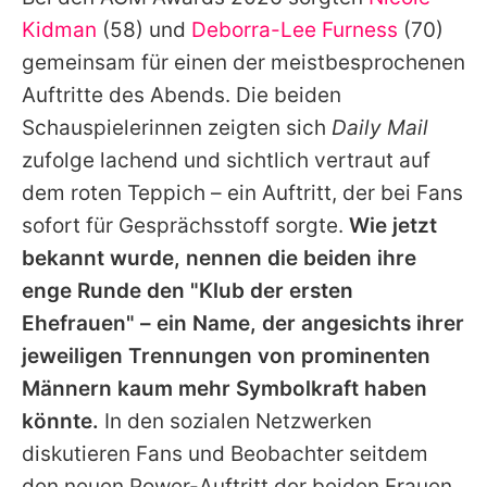
Alle Themen auf Promiflash
Kidman
(58) und
Deborra-Lee Furness
(70)
Jobs
gemeinsam für einen der meistbesprochenen
Auftritte des Abends. Die beiden
App runterladen
Schauspielerinnen zeigten sich
Daily Mail
Team
zufolge lachend und sichtlich vertraut auf
dem roten Teppich – ein Auftritt, der bei Fans
Redaktionelle Richtlinien
sofort für Gesprächsstoff sorgte.
Wie jetzt
Impressum
bekannt wurde, nennen die beiden ihre
enge Runde den "Klub der ersten
Datenschutzerklärung
Ehefrauen" – ein Name, der angesichts ihrer
Nutzungsbedingungen
jeweiligen Trennungen von prominenten
Utiq verwalten
Männern kaum mehr Symbolkraft haben
könnte.
In den sozialen Netzwerken
diskutieren Fans und Beobachter seitdem
den neuen Power-Auftritt der beiden Frauen,