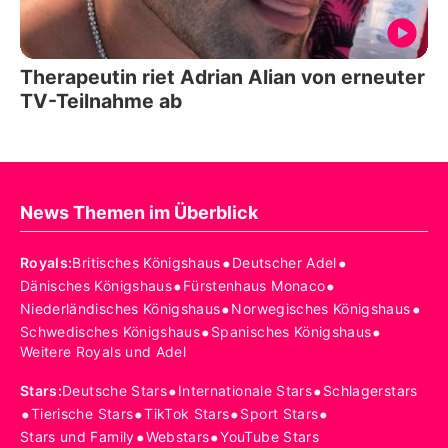
Therapeutin riet Adrian Alian von erneuter
TV-Teilnahme ab
News Themen im Überblick
•
•
Royals
:
Britisches Königshaus
Deutscher Adel
•
•
Dänisches Königshaus
Fürstenhaus Monaco
•
•
Niederländisches Königshaus
Norwegisches Königshaus
•
•
Schwedisches Königshaus
Spanisches Königshaus
Weitere Royals und Adel
•
•
Stars
:
Deutsche Stars
Internationale Stars
Schlagerstars
•
•
•
•
Tierische Stars
TikTok Stars
Sport Stars
•
•
Stars und Family
Webstars
YouTube Stars