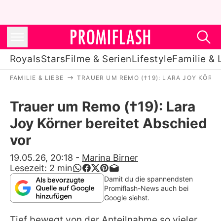
Royals
Stars
Filme & Serien
Lifestyle
Familie & 
FAMILIE & LIEBE
TRAUER UM REMO (†19): LARA JOY KÖRN
Royals
Trauer um Remo (†19): Lara
Stars
Joy Körner bereitet Abschied
Filme & Serien
vor
Lifestyle
19.05.26, 20:18
-
Marina Birner
Lesezeit:
2
min
Familie & Liebe
Damit du die spannendsten
Promiflash-News auch bei
Promiflash Exklusiv
Google siehst.
Tief bewegt von der Anteilnahme so vieler