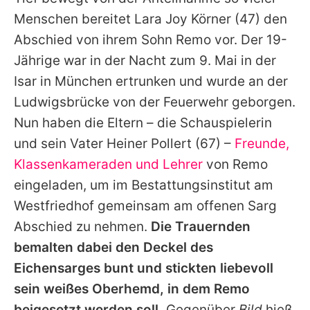
Alle Themen auf Promiflash
Menschen bereitet
Lara Joy Körner
(47) den
Jobs
Abschied von ihrem Sohn Remo vor. Der 19-
Jährige war in der Nacht zum 9. Mai in der
App runterladen
Isar in München ertrunken und wurde an der
Team
Ludwigsbrücke von der Feuerwehr geborgen.
Nun haben die Eltern – die Schauspielerin
Redaktionelle Richtlinien
und sein Vater Heiner Pollert (67) –
Freunde,
Impressum
Klassenkameraden und Lehrer
von Remo
eingeladen, um im Bestattungsinstitut am
Datenschutzerklärung
Westfriedhof gemeinsam am offenen Sarg
Nutzungsbedingungen
Abschied zu nehmen.
Die Trauernden
Utiq verwalten
bemalten dabei den Deckel des
Eichensarges bunt und stickten liebevoll
sein weißes Oberhemd, in dem Remo
beigesetzt werden soll.
Gegenüber
Bild
hieß