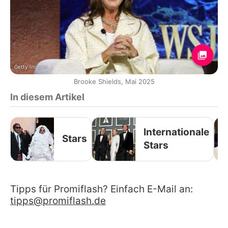
Getty Images
Brooke Shields, Mai 2025
In diesem Artikel
Internationale
Stars
Stars
Tipps für Promiflash? Einfach E-Mail an:
tipps@promiflash.de