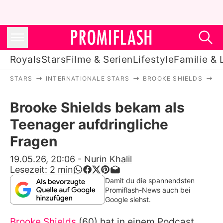
Royals
Stars
Filme & Serien
Lifestyle
Familie & 
STARS
INTERNATIONALE STARS
BROOKE SHIELDS
B
Royals
Brooke Shields bekam als
Stars
Teenager aufdringliche
Filme & Serien
Fragen
Lifestyle
19.05.26, 20:06
-
Nurin Khalil
Lesezeit:
2
min
Familie & Liebe
Damit du die spannendsten
Promiflash-News auch bei
Promiflash Exklusiv
Google siehst.
Brooke Shields
(60) hat in einem Podcast