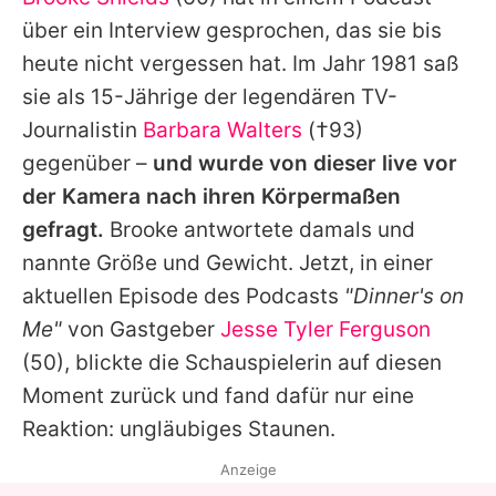
Alle Themen auf Promiflash
über ein Interview gesprochen, das sie bis
Jobs
heute nicht vergessen hat. Im Jahr 1981 saß
sie als 15-Jährige der legendären TV-
App runterladen
Journalistin
Barbara Walters
(†93)
Team
gegenüber –
und wurde von dieser live vor
der Kamera nach ihren Körpermaßen
Redaktionelle Richtlinien
gefragt.
Brooke antwortete damals und
Impressum
nannte Größe und Gewicht. Jetzt, in einer
aktuellen Episode des Podcasts
"Dinner's on
Datenschutzerklärung
Me"
von Gastgeber
Jesse Tyler Ferguson
Nutzungsbedingungen
(50), blickte die Schauspielerin auf diesen
Utiq verwalten
Moment zurück und fand dafür nur eine
Reaktion: ungläubiges Staunen.
Anzeige