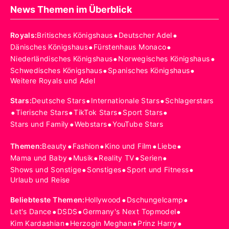
News Themen im Überblick
•
•
Royals
:
Britisches Königshaus
Deutscher Adel
•
•
Dänisches Königshaus
Fürstenhaus Monaco
•
•
Niederländisches Königshaus
Norwegisches Königshaus
•
•
Schwedisches Königshaus
Spanisches Königshaus
Weitere Royals und Adel
•
•
Stars
:
Deutsche Stars
Internationale Stars
Schlagerstars
•
•
•
•
Tierische Stars
TikTok Stars
Sport Stars
•
•
Stars und Family
Webstars
YouTube Stars
•
•
•
•
Themen
:
Beauty
Fashion
Kino und Film
Liebe
•
•
•
•
Mama und Baby
Musik
Reality TV
Serien
•
•
•
Shows und Sonstige
Sonstiges
Sport und Fitness
Urlaub und Reise
•
•
Beliebteste Themen
:
Hollywood
Dschungelcamp
•
•
•
Let's Dance
DSDS
Germany's Next Topmodel
•
•
•
Kim Kardashian
Herzogin Meghan
Prinz Harry