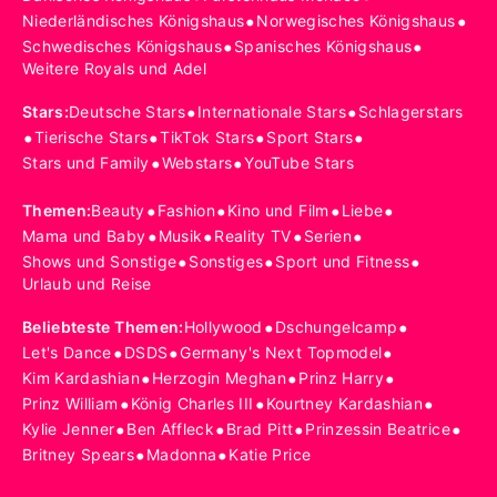
•
•
Niederländisches Königshaus
Norwegisches Königshaus
•
•
Schwedisches Königshaus
Spanisches Königshaus
Weitere Royals und Adel
•
•
Stars
:
Deutsche Stars
Internationale Stars
Schlagerstars
•
•
•
•
Tierische Stars
TikTok Stars
Sport Stars
•
•
Stars und Family
Webstars
YouTube Stars
•
•
•
•
Themen
:
Beauty
Fashion
Kino und Film
Liebe
•
•
•
•
Mama und Baby
Musik
Reality TV
Serien
•
•
•
Shows und Sonstige
Sonstiges
Sport und Fitness
Urlaub und Reise
•
•
Beliebteste Themen
:
Hollywood
Dschungelcamp
•
•
•
Let's Dance
DSDS
Germany's Next Topmodel
•
•
•
Kim Kardashian
Herzogin Meghan
Prinz Harry
•
•
•
Prinz William
König Charles III
Kourtney Kardashian
•
•
•
•
Kylie Jenner
Ben Affleck
Brad Pitt
Prinzessin Beatrice
•
•
Britney Spears
Madonna
Katie Price