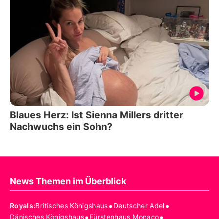
Blaues Herz: Ist Sienna Millers dritter
Nachwuchs ein Sohn?
News Themen im Überblick
•
•
Royals
:
Britisches Königshaus
Deutscher Adel
•
•
Dänisches Königshaus
Fürstenhaus Monaco