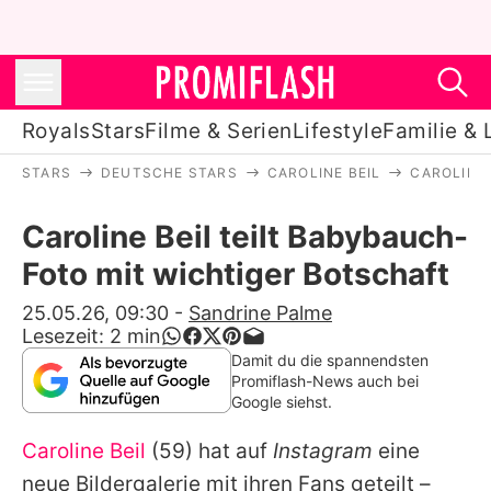
Royals
Stars
Filme & Serien
Lifestyle
Familie & 
STARS
DEUTSCHE STARS
CAROLINE BEIL
CAROLINE
Royals
Caroline Beil teilt Babybauch-
Stars
Foto mit wichtiger Botschaft
Filme & Serien
25.05.26, 09:30
-
Sandrine Palme
Lesezeit:
2
min
Lifestyle
Damit du die spannendsten
Promiflash-News auch bei
Familie & Liebe
Google siehst.
Promiflash Exklusiv
Caroline Beil
(59) hat auf
Instagram
eine
neue Bildergalerie mit ihren Fans geteilt –