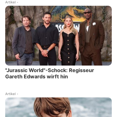
Artikel
-
"Jurassic World"-Schock: Regisseur
Gareth Edwards wirft hin
Artikel
-