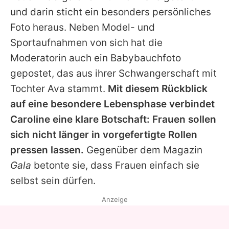
Alle Themen auf Promiflash
und darin sticht ein besonders persönliches
Foto heraus. Neben Model- und
Jobs
Sportaufnahmen von sich hat die
App runterladen
Moderatorin auch ein Babybauchfoto
Team
gepostet, das aus ihrer Schwangerschaft mit
Tochter Ava stammt.
Mit diesem Rückblick
Redaktionelle Richtlinien
auf eine besondere Lebensphase verbindet
Impressum
Caroline
eine klare Botschaft: Frauen sollen
sich nicht länger in vorgefertigte Rollen
Datenschutzerklärung
pressen lassen.
Gegenüber dem Magazin
Nutzungsbedingungen
Gala
betonte sie, dass Frauen einfach sie
selbst sein dürfen.
Utiq verwalten
Anzeige