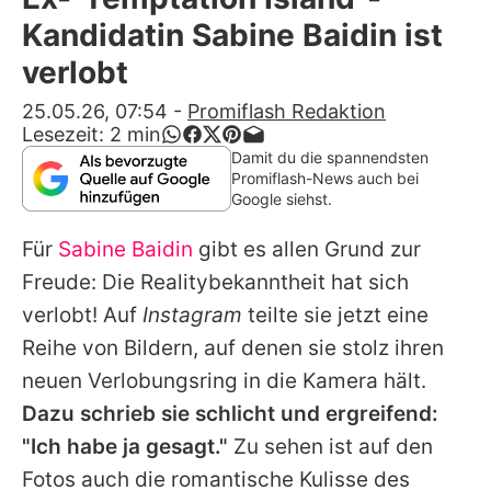
Alle Themen auf Promiflash
Kandidatin Sabine Baidin ist
Jobs
verlobt
App runterladen
25.05.26, 07:54
-
Promiflash Redaktion
Lesezeit:
2
min
Team
Damit du die spannendsten
Promiflash-News auch bei
Redaktionelle Richtlinien
Google siehst.
Für
Sabine Baidin
gibt es allen Grund zur
Impressum
Freude: Die Realitybekanntheit hat sich
Datenschutzerklärung
verlobt! Auf
Instagram
teilte sie jetzt eine
Nutzungsbedingungen
Reihe von Bildern, auf denen sie stolz ihren
neuen Verlobungsring in die Kamera hält.
Utiq verwalten
Dazu schrieb sie schlicht und ergreifend:
"Ich habe ja gesagt."
Zu sehen ist auf den
Fotos auch die romantische Kulisse des