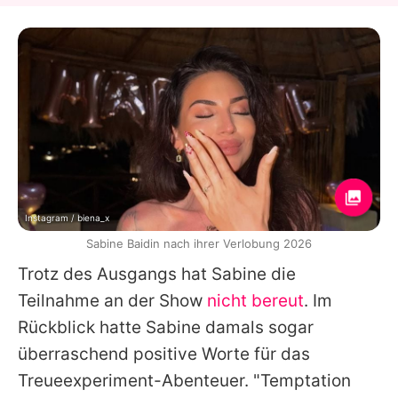
Instagram / biena_x
Sabine Baidin nach ihrer Verlobung 2026
Trotz des Ausgangs hat
Sabine
die
Teilnahme an der Show
nicht bereut
. Im
Rückblick hatte
Sabine
damals sogar
überraschend positive Worte für das
Treueexperiment-Abenteuer. "
Temptation