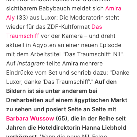
Alle Themen auf Promiflash
sichtbarem Babybauch meldet sich
Amira
Jobs
Aly
(33) aus Luxor: Die Moderatorin steht
wieder für das ZDF-Kultformat
Das
App runterladen
Traumschiff
vor der Kamera – und dreht
Team
aktuell in Ägypten an einer neuen Episode
mit dem Arbeitstitel "
Das Traumschiff
: Nil".
Redaktionelle Richtlinien
Auf
Instagram
teilte
Amira
mehrere
Impressum
Eindrücke vom Set und schrieb dazu: "Danke
Luxor, danke '
Das Traumschiff
'."
Auf den
Datenschutzerklärung
Bildern ist sie unter anderem bei
Nutzungsbedingungen
Dreharbeiten auf einem ägyptischen Markt
Utiq verwalten
zu sehen und posiert Seite an Seite mit
Barbara Wussow
(65), die in der Reihe seit
Jahren die Hoteldirektorin Hanna Liebhold
verkörpert.
Wann die neue Nil-Folge