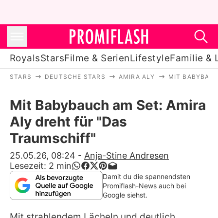
Royals
Stars
Filme & Serien
Lifestyle
Familie & 
STARS
DEUTSCHE STARS
AMIRA ALY
MIT BABYBAUC
Royals
Mit Babybauch am Set: Amira
Stars
Aly dreht für "Das
Filme & Serien
Traumschiff"
Lifestyle
25.05.26, 08:24
-
Anja-Stine Andresen
Lesezeit:
2
min
Familie & Liebe
Damit du die spannendsten
Promiflash-News auch bei
Promiflash Exklusiv
Google siehst.
Mit strahlendem Lächeln und deutlich