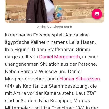
Instagram / amiraaly
Amira Aly, Moderatorin
In der neuen Episode spielt
Amira
eine
ägyptische Kellnerin namens Leila Hasan.
Ihre Figur hilft dem Staffkapitän Grimm,
dargestellt von
Daniel Morgenroth
, in einer
unangenehmen Situation aus der Patsche.
Neben
Barbara Wussow
und
Daniel
Morgenroth
gehört auch
Florian Silbereisen
(44) als Kapitän zur Stammbesetzung, die
mit
Amira
vor der Kamera steht. Laut
ZDF
sind außerdem Nina Kronjäger, Marcus
Mittermeier und
Liza Tzschirner
(38) in der