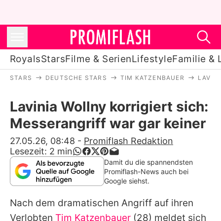
Royals
Stars
Filme & Serien
Lifestyle
Familie & 
STARS
DEUTSCHE STARS
TIM KATZENBAUER
LAVIN
Royals
Lavinia Wollny korrigiert sich:
Stars
Messerangriff war gar keiner
Filme & Serien
27.05.26, 08:48
-
Promiflash Redaktion
Lesezeit:
2
min
Lifestyle
Damit du die spannendsten
Promiflash-News auch bei
Familie & Liebe
Google siehst.
Promiflash Exklusiv
Nach dem dramatischen Angriff auf ihren
Verlobten
Tim Katzenbauer
(28) meldet sich