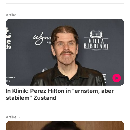
Artikel
-
In Klinik: Perez Hilton in "ernstem, aber
stabilem" Zustand
Artikel
-