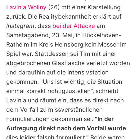
Alle Themen auf Promiflash
Lavinia Wollny
(26) mit einer Klarstellung
zurück. Die Realitybekanntheit erklärt auf
Jobs
Instagram
, dass
bei der Attacke
am
App runterladen
Samstagabend, 23. Mai, in Hückelhoven-
Team
Ratheim im Kreis Heinsberg kein Messer im
Spiel war. Stattdessen sei
Tim
mit einer
Redaktionelle Richtlinien
abgebrochenen Glasflasche verletzt worden
Impressum
und daraufhin auf die Intensivstation
gekommen. "Uns ist wichtig, die Situation
Datenschutzerklärung
einmal korrekt richtigzustellen", schreibt
Nutzungsbedingungen
Lavinia
und räumt ein, dass es direkt nach
dem Vorfall zu missverständlichen
Utiq verwalten
Formulierungen gekommen sei.
"In der
Aufregung direkt nach dem Vorfall wurde
dies leider falsch formuliert."
Beide waren