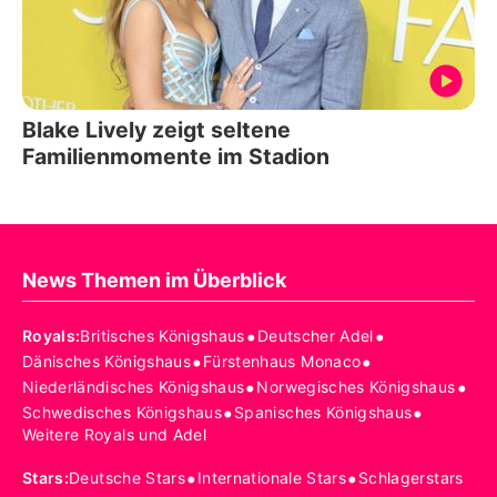
Blake Lively zeigt seltene
Familienmomente im Stadion
News Themen im Überblick
•
•
Royals
:
Britisches Königshaus
Deutscher Adel
•
•
Dänisches Königshaus
Fürstenhaus Monaco
•
•
Niederländisches Königshaus
Norwegisches Königshaus
•
•
Schwedisches Königshaus
Spanisches Königshaus
Weitere Royals und Adel
•
•
Stars
:
Deutsche Stars
Internationale Stars
Schlagerstars