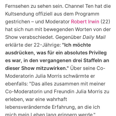
Alle Themen auf Promiflash
Fernsehen zu sehen sein. Channel Ten hat die
Kultsendung offiziell aus dem Programm
Jobs
gestrichen – und Moderator
Robert Irwin
(22)
App runterladen
hat sich nun mit bewegenden Worten von der
Team
Show verabschiedet. Gegenüber
Daily Mail
erklärte der 22-Jährige:
"Ich möchte
Redaktionelle Richtlinien
ausdrücken, was für ein absolutes Privileg
Impressum
es war, in den vergangenen drei Staffeln an
dieser Show mitzuwirken."
Über seine Co-
Datenschutzerklärung
Moderatorin Julia Morris schwärmte er
Nutzungsbedingungen
ebenfalls: "Das alles zusammen mit meiner
Co-Moderatorin und Freundin Julia Morris zu
Utiq verwalten
erleben, war eine wahrhaft
lebensverändernde Erfahrung, an die ich
mich mein Leben lang erinnern werde."