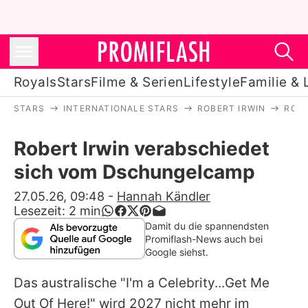
Royals
Stars
Filme & Serien
Lifestyle
Familie & 
STARS
INTERNATIONALE STARS
ROBERT IRWIN
ROB
Royals
Robert Irwin verabschiedet
Stars
sich vom Dschungelcamp
Filme & Serien
27.05.26, 09:48
-
Hannah Kändler
Lesezeit:
2
min
Lifestyle
Damit du die spannendsten
Promiflash-News auch bei
Familie & Liebe
Google siehst.
Promiflash Exklusiv
Das australische "I'm a Celebrity...Get Me
Out Of Here!" wird 2027 nicht mehr im