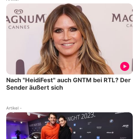
Nach "HeidiFest" auch GNTM bei RTL? Der
Sender äußert sich
Artikel
-