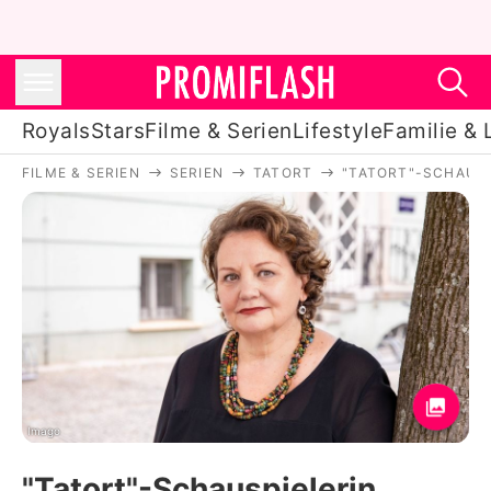
Royals
Stars
Filme & Serien
Lifestyle
Familie & 
FILME & SERIEN
SERIEN
TATORT
"TATORT"-SCHAUS
Royals
Stars
Filme & Serien
Lifestyle
Familie & Liebe
Promiflash Exklusiv
Imago
"Tatort"-Schauspielerin