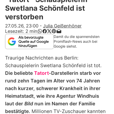
Alle Themen auf Promiflash
Swetlana Schönfeld ist
Jobs
verstorben
App runterladen
27.05.26, 23:00
-
Julia Geißenhöner
Lesezeit:
2
min
Team
Damit du die spannendsten
Promiflash-News auch bei
Redaktionelle Richtlinien
Google siehst.
Traurige Nachrichten aus Berlin:
Impressum
Schauspielerin
Swetlana Schönfeld
ist tot.
Datenschutzerklärung
Die beliebte
Tatort
-Darstellerin starb vor
Nutzungsbedingungen
rund zehn Tagen im Alter von 74 Jahren
nach kurzer, schwerer Krankheit in ihrer
Utiq verwalten
Heimatstadt, wie ihre Agentur Windhuis
laut der
Bild
nun im Namen der Familie
bestätigte.
Millionen TV-Zuschauer kannten