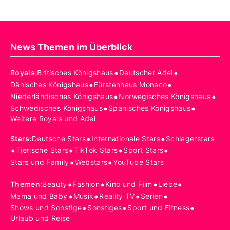
News Themen im Überblick
•
•
Royals
:
Britisches Königshaus
Deutscher Adel
•
•
Dänisches Königshaus
Fürstenhaus Monaco
•
•
Niederländisches Königshaus
Norwegisches Königshaus
•
•
Schwedisches Königshaus
Spanisches Königshaus
Weitere Royals und Adel
•
•
Stars
:
Deutsche Stars
Internationale Stars
Schlagerstars
•
•
•
•
Tierische Stars
TikTok Stars
Sport Stars
•
•
Stars und Family
Webstars
YouTube Stars
•
•
•
•
Themen
:
Beauty
Fashion
Kino und Film
Liebe
•
•
•
•
Mama und Baby
Musik
Reality TV
Serien
•
•
•
Shows und Sonstige
Sonstiges
Sport und Fitness
Urlaub und Reise