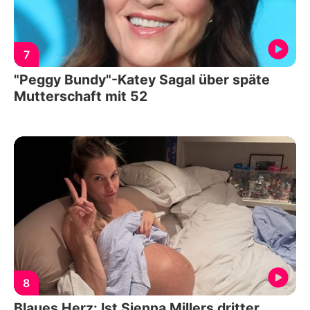
7
"Peggy Bundy"-Katey Sagal über späte
Mutterschaft mit 52
8
Blaues Herz: Ist Sienna Millers dritter