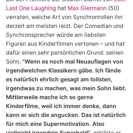
Alle Themen auf Promiflash
Last One Laughing
hat
Max Giermann
(50)
Jobs
verraten, welche Art von Synchronrollen ihn
derzeit am meisten reizt. Der Comedian und
App runterladen
Synchronsprecher würde am liebsten
Team
Figuren aus Kinderfilmen vertonen – und hat
dafür einen sehr persönlichen Grund: seinen
Redaktionelle Richtlinien
Sohn.
"Wenn es noch mal Neuauflagen von
Impressum
irgendwelchen Klassikern gäbe. Ich fände
es natürlich ehrlich gesagt am tollsten,
Datenschutzerklärung
irgendwas zu machen, was mein Sohn liebt.
Nutzungsbedingungen
Mittlerweile mache ich so gerne
Utiq verwalten
Kinderfilme, weil ich immer denke, dann
kann er sich die angucken. Das ist natürlich
für mich eine Supermotivation. Also
vielleicht irgendein Superheld"
, erklärte er