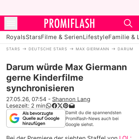
Royals
Stars
Filme & Serien
Lifestyle
Familie & 
STARS
DEUTSCHE STARS
MAX GIERMANN
DARUM W
Royals
Darum würde Max Giermann
Stars
gerne Kinderfilme
Filme & Serien
synchronisieren
Lifestyle
27.05.26, 07:54
-
Shannon Lang
Lesezeit:
2
min
Familie & Liebe
Damit du die spannendsten
Promiflash-News auch bei
Promiflash Exklusiv
Google siehst.
Bei der Premiere der siebten Staffel von
LOL: