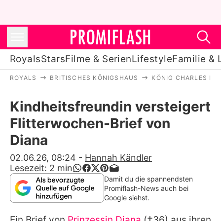
Royals
Stars
Filme & Serien
Lifestyle
Familie & 
ROYALS
BRITISCHES KÖNIGSHAUS
KÖNIG CHARLES III.
Royals
Kindheitsfreundin versteigert
Stars
Flitterwochen-Brief von
Filme & Serien
Diana
Lifestyle
02.06.26, 08:24
-
Hannah Kändler
Lesezeit:
2
min
Familie & Liebe
Damit du die spannendsten
Promiflash-News auch bei
Promiflash Exklusiv
Google siehst.
Ein Brief von
Prinzessin Diana
(†36) aus ihren