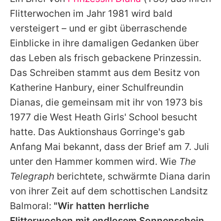
Alle Themen auf Promiflash
Flitterwochen im Jahr 1981 wird bald
Jobs
versteigert – und er gibt überraschende
Einblicke in ihre damaligen Gedanken über
App runterladen
das Leben als frisch gebackene Prinzessin.
Team
Das Schreiben stammt aus dem Besitz von
Katherine Hanbury, einer Schulfreundin
Redaktionelle Richtlinien
Dianas
, die gemeinsam mit ihr von 1973 bis
Impressum
1977 die West Heath Girls' School besucht
hatte. Das Auktionshaus Gorringe's gab
Datenschutzerklärung
Anfang Mai bekannt, dass der Brief am 7. Juli
Nutzungsbedingungen
unter den Hammer kommen wird. Wie
The
Utiq verwalten
Telegraph
berichtete, schwärmte
Diana
darin
von ihrer Zeit auf dem schottischen Landsitz
Balmoral:
"Wir hatten herrliche
Flitterwochen mit endlosem Sonnenschein