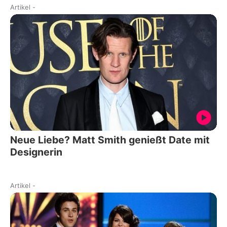
Artikel
-
Neue Liebe? Matt Smith genießt Date mit
Designerin
Artikel
-