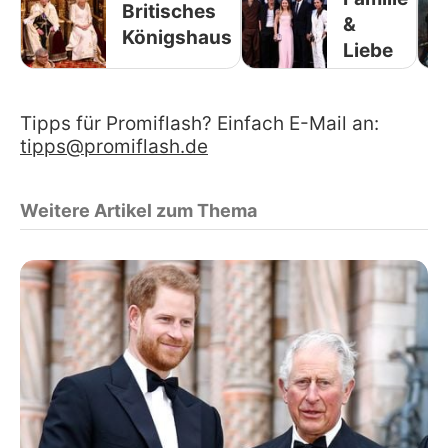
Britisches
&
Königshaus
Liebe
Tipps für Promiflash? Einfach E-Mail an:
tipps@promiflash.de
Weitere Artikel zum Thema