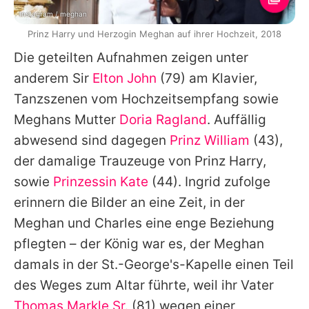
Instagram / meghan
Prinz Harry und Herzogin Meghan auf ihrer Hochzeit, 2018
Die geteilten Aufnahmen zeigen unter
anderem Sir
Elton John
(79) am Klavier,
Tanzszenen vom Hochzeitsempfang sowie
Meghans
Mutter
Doria Ragland
. Auffällig
abwesend sind dagegen
Prinz William
(43),
der damalige Trauzeuge von
Prinz Harry
,
sowie
Prinzessin Kate
(44). Ingrid zufolge
erinnern die Bilder an eine Zeit, in der
Meghan
und
Charles
eine enge Beziehung
pflegten – der König war es, der
Meghan
damals in der St.-George's-Kapelle einen Teil
des Weges zum Altar führte, weil ihr Vater
Thomas Markle Sr.
(81) wegen einer