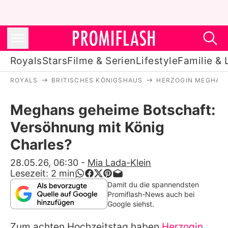
Royals
Stars
Filme & Serien
Lifestyle
Familie & 
ROYALS
BRITISCHES KÖNIGSHAUS
HERZOGIN MEGHAN
Royals
Meghans geheime Botschaft:
Stars
Versöhnung mit König
Filme & Serien
Charles?
Lifestyle
28.05.26, 06:30
-
Mia Lada-Klein
Lesezeit:
2
min
Familie & Liebe
Damit du die spannendsten
Promiflash-News auch bei
Promiflash Exklusiv
Google siehst.
Zum achten Hochzeitstag haben
Herzogin