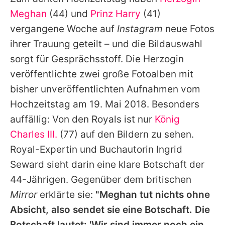
Alle Themen auf Promiflash
Meghan
(44) und
Prinz Harry
(41)
Jobs
vergangene Woche auf
Instagram
neue Fotos
ihrer Trauung geteilt – und die Bildauswahl
App runterladen
sorgt für Gesprächsstoff. Die Herzogin
Team
veröffentlichte zwei große Fotoalben mit
bisher unveröffentlichten Aufnahmen vom
Redaktionelle Richtlinien
Hochzeitstag am 19. Mai 2018. Besonders
Impressum
auffällig: Von den Royals ist nur
König
Charles III.
(77) auf den Bildern zu sehen.
Datenschutzerklärung
Royal-Expertin und Buchautorin Ingrid
Nutzungsbedingungen
Seward sieht darin eine klare Botschaft der
Utiq verwalten
44-Jährigen. Gegenüber dem britischen
Mirror
erklärte sie:
"
Meghan
tut nichts ohne
Absicht, also sendet sie eine Botschaft. Die
Botschaft lautet: 'Wir sind immer noch ein