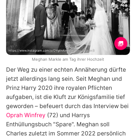
https://www.instagram.com/p/DYgthAInEWE/?img_index=3
Meghan Markle am Tag ihrer Hochzeit
Der Weg zu einer echten Annäherung dürfte
jetzt allerdings lang sein. Seit
Meghan
und
Prinz Harry
2020 ihre royalen Pflichten
aufgaben, ist die Kluft zur Königsfamilie tief
geworden – befeuert durch das Interview bei
Oprah Winfrey
(72) und
Harrys
Enthüllungsbuch "Spare".
Meghan
soll
Charles
zuletzt im Sommer 2022 persönlich