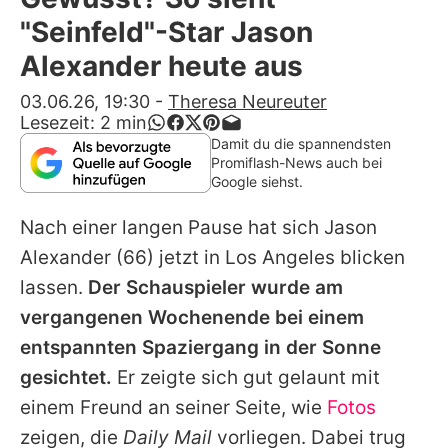
Alle Themen auf Promiflash
"Seinfeld"-Star Jason
Jobs
Alexander heute aus
App runterladen
03.06.26, 19:30
-
Theresa Neureuter
Lesezeit:
2
min
Team
Damit du die spannendsten
Promiflash-News auch bei
Redaktionelle Richtlinien
Google siehst.
Nach einer langen Pause hat sich
Jason
Impressum
Alexander
(66) jetzt in Los Angeles blicken
Datenschutzerklärung
lassen.
Der Schauspieler wurde am
Nutzungsbedingungen
vergangenen Wochenende bei einem
entspannten Spaziergang in der Sonne
Utiq verwalten
gesichtet.
Er zeigte sich gut gelaunt mit
einem Freund an seiner Seite, wie
Fotos
zeigen, die
Daily Mail
vorliegen. Dabei trug