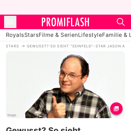
Royals
Stars
Filme & Serien
Lifestyle
Familie & 
STARS
GEWUSST? SO SIEHT "SEINFELD"-STAR JASON AL
Royals
Stars
Filme & Serien
Lifestyle
Familie & Liebe
Promiflash Exklusiv
Imago
Gewusst? So sieht