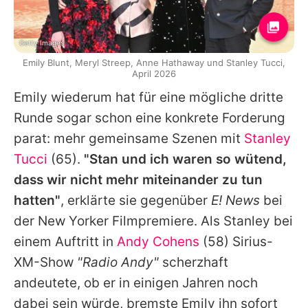
Getty Images
Emily Blunt, Meryl Streep, Anne Hathaway und Stanley Tucci,
April 2026
Emily
wiederum hat für eine mögliche dritte
Runde sogar schon eine konkrete Forderung
parat: mehr gemeinsame Szenen mit
Stanley
Tucci
(65).
"Stan und ich waren so wütend,
dass wir nicht mehr miteinander zu tun
hatten"
, erklärte sie gegenüber
E! News
bei
der New Yorker Filmpremiere. Als
Stanley
bei
einem Auftritt in
Andy Cohens
(58) Sirius-
XM-Show
"Radio
Andy
"
scherzhaft
andeutete, ob er in einigen Jahren noch
dabei sein würde, bremste
Emily
ihn sofort