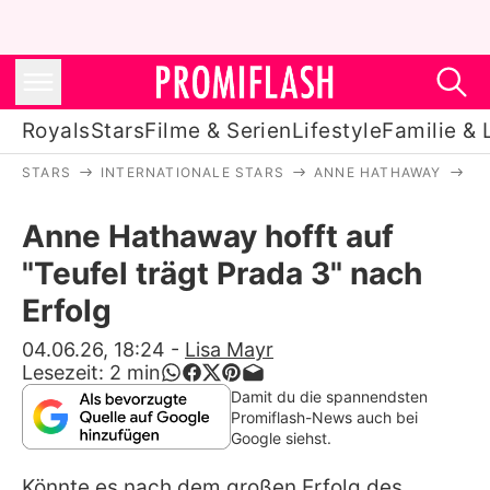
Royals
Stars
Filme & Serien
Lifestyle
Familie & 
STARS
INTERNATIONALE STARS
ANNE HATHAWAY
AN
Royals
Anne Hathaway hofft auf
Stars
"Teufel trägt Prada 3" nach
Filme & Serien
Erfolg
Lifestyle
04.06.26, 18:24
-
Lisa Mayr
Lesezeit:
2
min
Familie & Liebe
Damit du die spannendsten
Promiflash-News auch bei
Promiflash Exklusiv
Google siehst.
Könnte es nach dem großen Erfolg des