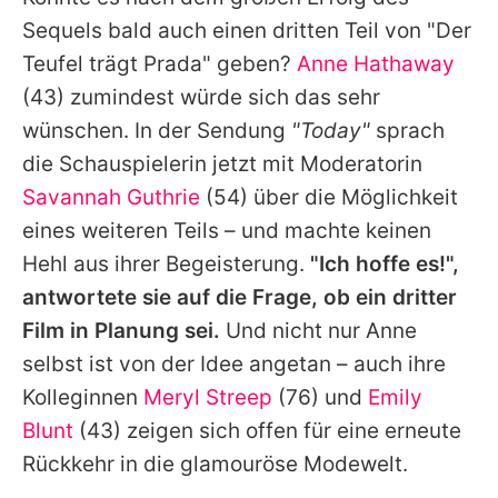
Alle Themen auf Promiflash
Sequels bald auch einen dritten Teil von "Der
Jobs
Teufel trägt Prada" geben?
Anne Hathaway
(43) zumindest würde sich das sehr
App runterladen
wünschen. In der Sendung
"Today"
sprach
Team
die Schauspielerin jetzt mit Moderatorin
Savannah Guthrie
(54) über die Möglichkeit
Redaktionelle Richtlinien
eines weiteren Teils – und machte keinen
Impressum
Hehl aus ihrer Begeisterung.
"Ich hoffe es!",
antwortete sie auf die Frage, ob ein dritter
Datenschutzerklärung
Film in Planung sei.
Und nicht nur
Anne
Nutzungsbedingungen
selbst ist von der Idee angetan – auch ihre
Utiq verwalten
Kolleginnen
Meryl Streep
(76) und
Emily
Blunt
(43) zeigen sich offen für eine erneute
Rückkehr in die glamouröse Modewelt.