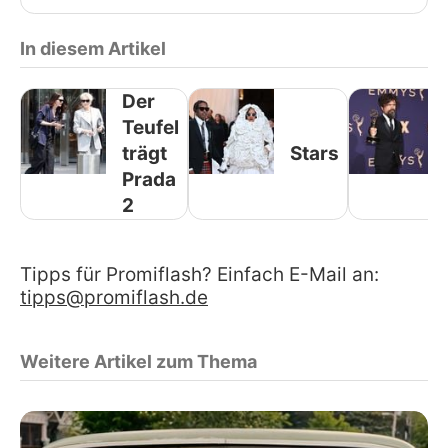
In diesem Artikel
Der
Teufel
trägt
Stars
Prada
2
Tipps für Promiflash? Einfach E-Mail an:
tipps@promiflash.de
Weitere Artikel zum Thema