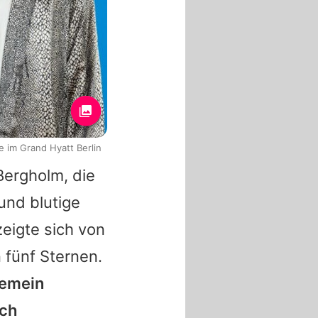
e im Grand Hyatt Berlin
Bergholm, die
und blutige
eigte sich von
 fünf Sternen.
gemein
ich