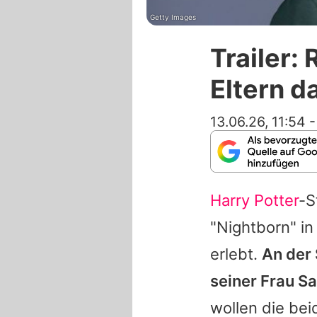
Getty Images
Trailer:
Eltern d
13.06.26, 11:54
Harry Potter
-S
"Nightborn" i
erlebt.
An der 
seiner Frau Sa
wollen die bei