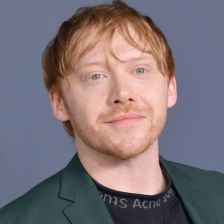
Filme & Serien
Lifestyle
Familie & Liebe
Promiflash Exklusiv
Alle Themen auf Promiflash
Jobs
App runterladen
Team
Redaktionelle Richtlinien
Impressum