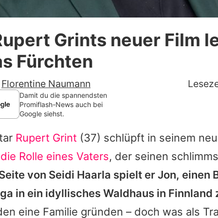
Datenschutzerklärung
 Rupert Grints neuer Film l
Nutzungsbedingungen
as Fürchten
Utiq verwalten
-
Florentine Naumann
Leseze
Damit du die spannendsten
Promiflash-News auch bei
Google siehst.
tar
Rupert Grint
(37) schlüpft in seinem neu
n
die Rolle eines Vaters
, der seinen schlimm
Seite von Seidi Haarla spielt er Jon, einen B
ga in ein idyllisches Waldhaus in Finnland 
den eine Familie gründen – doch was als Tr