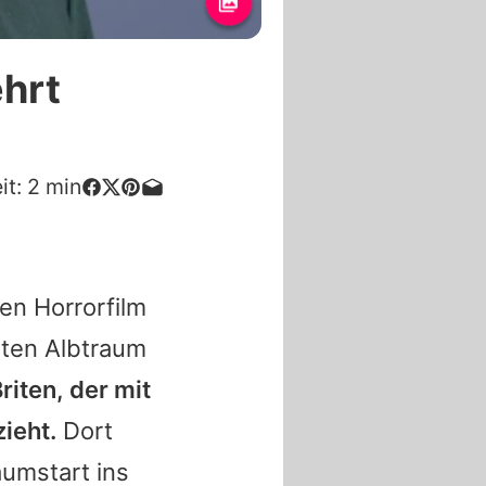
ehrt
it:
2
min
en Horrorfilm
sten Albtraum
riten, der mit
zieht.
Dort
aumstart ins