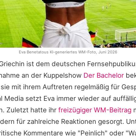
ou
Eva Benetatous KI-generiertes WM-Foto, Juni 2026
 Griechin ist dem deutschen Fernsehpubliku
ilnahme an der Kuppelshow
Der Bachelor
bek
sie mit ihrem Auftreten regelmäßig für Ges
l Media setzt Eva immer wieder auf auffälli
. Zuletzt hatte ihr
freizügiger WM-Beitrag
m
ldern für zahlreiche Reaktionen gesorgt. U
ritische Kommentare wie "Peinlich" oder "W