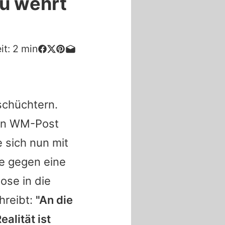
ou wehrt
it:
2
min
nschüchtern.
gen WM-Post
e sich nun mit
ße gegen eine
ose in die
chreibt:
"An die
alität ist