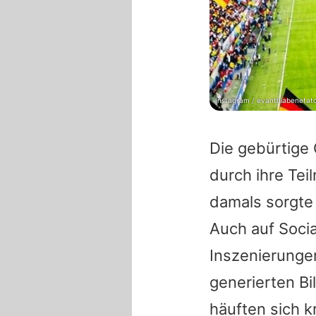
Instagram / evanthiabenetat
Die gebürtige
durch ihre Te
damals sorgte 
Auch auf Socia
Inszenierungen
generierten Bi
häuften sich k