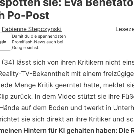
spotten sie: Eva Benetat
Filme & Serien
h Po-Post
Lifestyle
-
Fabienne Stepczynski
Leseze
Familie & Liebe
Damit du die spannendsten
Promiflash-News auch bei
Google siehst.
Promiflash Exklusiv
(34) lässt sich von ihren Kritikern nicht ei
Alle Themen auf Promiflash
eality-TV-Bekanntheit mit einem freizügi
Jobs
jede Menge Kritik geerntet hatte, meldet si
App runterladen
ip zurück. In dem Video stützt sie ihre Fü
Team
 Hände auf dem Boden und twerkt in Unterh
chtet sie sich direkt an ihre Kritiker und s
Redaktionelle Richtlinien
meinen Hintern für KI gehalten haben: Die Re
Impressum