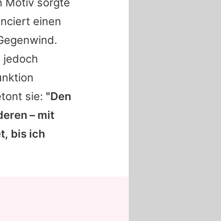
n Motiv sorgte
nciert einen
h Gegenwind.
n jedoch
unktion
etont sie:
"Den
deren – mit
, bis ich