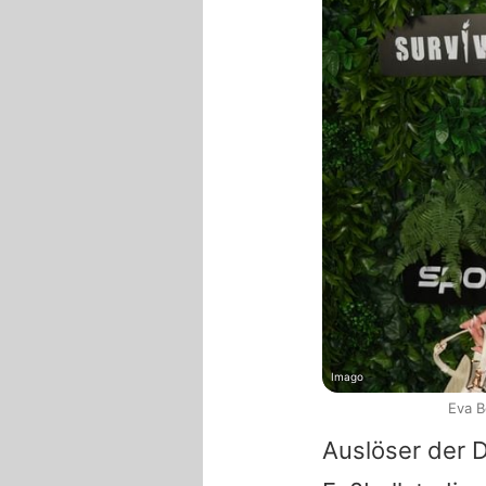
Imago
Eva B
Auslöser der 