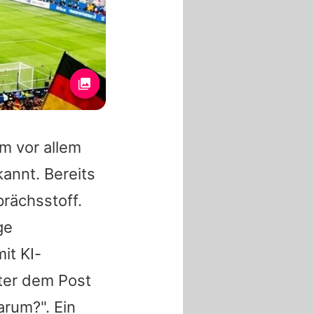
m vor allem
annt. Bereits
prächsstoff.
ge
it KI-
nter dem Post
arum?". Ein