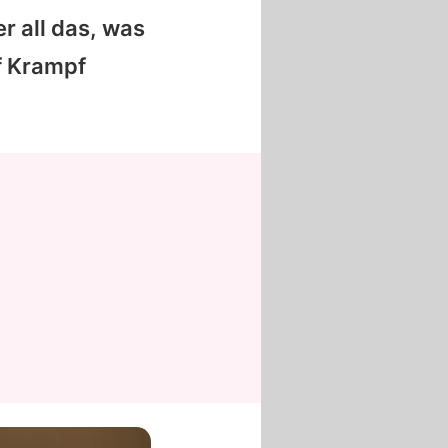
r all das, was
f Krampf