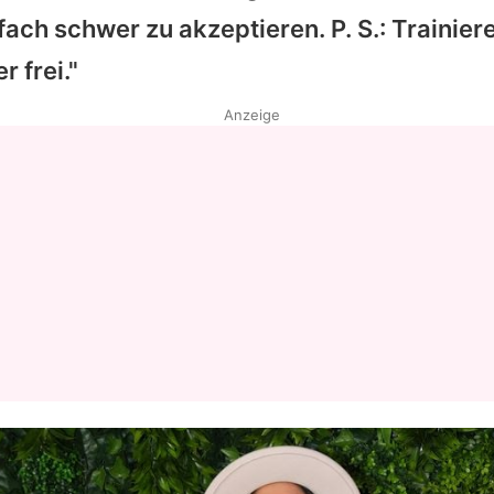
ch schwer zu akzeptieren. P. S.: Trainiere
Datenschutzerklärung
r frei."
Nutzungsbedingungen
Anzeige
Utiq verwalten