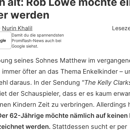
ch alt: Rob Lowe möchte ei
Filme & Serien
er werden
Lifestyle
-
Nurin Khalil
Leseze
Familie & Liebe
Damit du die spannendsten
Promiflash-News auch bei
Google siehst.
Promiflash Exklusiv
obung seines Sohnes Matthew im vergangene
Alle Themen auf Promiflash
 immer öfter an das Thema Enkelkinder – u
Jobs
ehl daraus. In der Sendung
"
The Kelly Clar
App runterladen
iet der Schauspieler, dass er es kaum erwa
Team
inen Kindern Zeit zu verbringen. Allerdings 
Der 62-Jährige möchte nämlich auf keinen F
Redaktionelle Richtlinien
eichnet werden.
Stattdessen sucht er per
Impressum