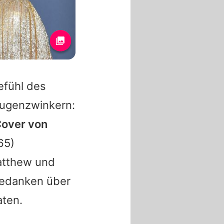
efühl des
ugenzwinkern:
Cover von
65)
atthew und
edanken über
aten.