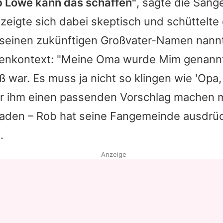
b Lowe
kann das schaffen"
, sagte die Sänge
zeigte sich dabei skeptisch und schüttelte 
r seinen zukünftigen Großvater-Namen nann
ienkontext: "Meine Oma wurde Mim genann
ß war. Es muss ja nicht so klingen wie 'Opa, 
Wer ihm einen passenden Vorschlag machen m
laden –
Rob
hat seine Fangemeinde ausdrüc
.
Anzeige