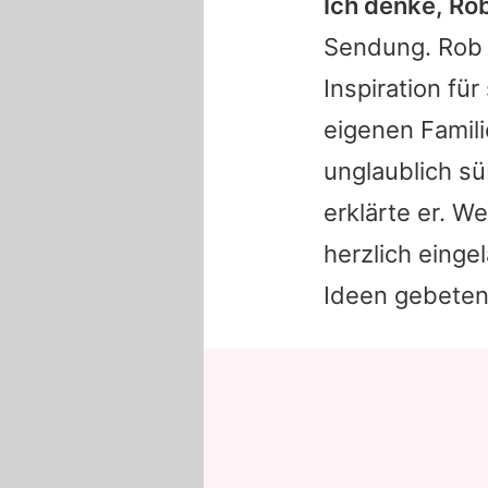
Ich denke,
Ro
Sendung.
Rob
Inspiration fü
eigenen Famil
unglaublich sü
erklärte er. 
herzlich einge
Ideen gebeten