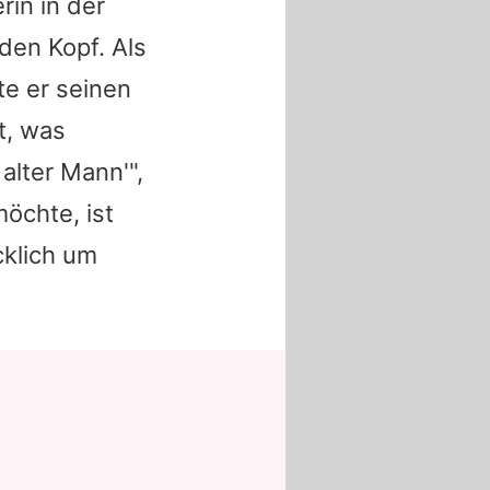
rin in der
den Kopf. Als
te er seinen
t, was
alter Mann'",
öchte, ist
klich um