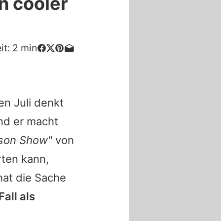
n cooler
it:
2
min
n Juli denkt
nd er macht
kson Show
"
von
rten kann,
hat die Sache
all als