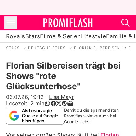
Royals
Stars
Filme & Serien
Lifestyle
Familie & 
STARS
DEUTSCHE STARS
FLORIAN SILBEREISEN
FLO
Royals
Florian Silbereisen trägt bei
Stars
Shows "rote
Filme & Serien
Glücksunterhose"
Lifestyle
06.07.26, 19:12
-
Lisa Mayr
Lesezeit:
2
min
Familie & Liebe
Damit du die spannendsten
Promiflash-News auch bei
Promiflash Exklusiv
Google siehst.
Vor seinen großen Shows läuft bei
Florian