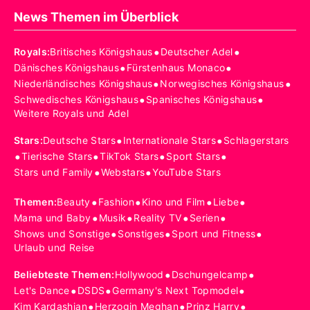
News Themen im Überblick
•
•
Royals
:
Britisches Königshaus
Deutscher Adel
•
•
Dänisches Königshaus
Fürstenhaus Monaco
•
•
Niederländisches Königshaus
Norwegisches Königshaus
•
•
Schwedisches Königshaus
Spanisches Königshaus
Weitere Royals und Adel
•
•
Stars
:
Deutsche Stars
Internationale Stars
Schlagerstars
•
•
•
•
Tierische Stars
TikTok Stars
Sport Stars
•
•
Stars und Family
Webstars
YouTube Stars
•
•
•
•
Themen
:
Beauty
Fashion
Kino und Film
Liebe
•
•
•
•
Mama und Baby
Musik
Reality TV
Serien
•
•
•
Shows und Sonstige
Sonstiges
Sport und Fitness
Urlaub und Reise
•
•
Beliebteste Themen
:
Hollywood
Dschungelcamp
•
•
•
Let's Dance
DSDS
Germany's Next Topmodel
•
•
•
Kim Kardashian
Herzogin Meghan
Prinz Harry