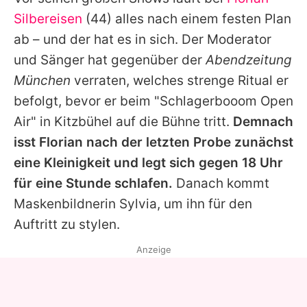
Alle Themen auf Promiflash
Silbereisen
(44) alles nach einem festen Plan
Jobs
ab – und der hat es in sich. Der Moderator
und Sänger hat gegenüber der
Abendzeitung
App runterladen
München
verraten, welches strenge Ritual er
Team
befolgt, bevor er beim "Schlagerbooom Open
Air" in Kitzbühel auf die Bühne tritt.
Demnach
Redaktionelle Richtlinien
isst
Florian
nach der letzten Probe zunächst
Impressum
eine Kleinigkeit und legt sich gegen 18 Uhr
für eine Stunde schlafen.
Danach kommt
Datenschutzerklärung
Maskenbildnerin Sylvia, um ihn für den
Nutzungsbedingungen
Auftritt zu stylen.
Utiq verwalten
Anzeige