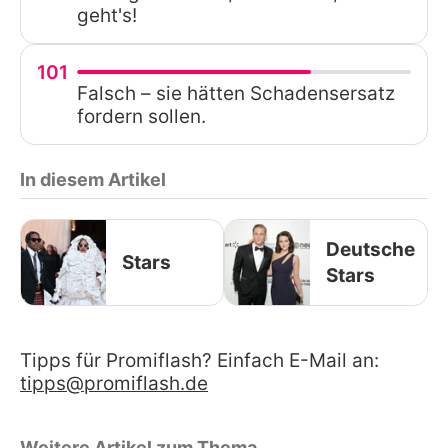
geht's!
101
Falsch – sie hätten Schadensersatz
fordern sollen.
In diesem Artikel
Deutsche
Stars
Stars
Tipps für Promiflash? Einfach E-Mail an:
tipps@promiflash.de
Weitere Artikel zum Thema