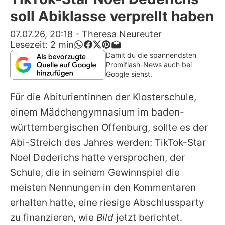
Alle Themen auf Promiflash
soll Abiklasse verprellt haben
Jobs
07.07.26, 20:18
-
Theresa Neureuter
Lesezeit:
2
min
App runterladen
Damit du die spannendsten
Promiflash-News auch bei
Team
Google siehst.
Redaktionelle Richtlinien
Für die Abiturientinnen der Klosterschule,
einem Mädchengymnasium im baden-
Impressum
württembergischen Offenburg, sollte es der
Datenschutzerklärung
Abi-Streich des Jahres werden: TikTok-Star
Noel Dederichs
hatte versprochen, der
Nutzungsbedingungen
Schule, die in seinem Gewinnspiel die
Utiq verwalten
meisten Nennungen in den Kommentaren
erhalten hatte, eine riesige Abschlussparty
zu finanzieren, wie
Bild
jetzt berichtet.