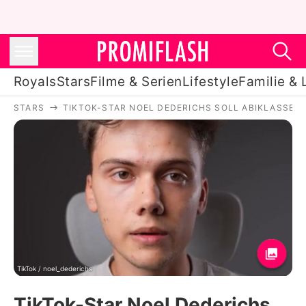
Royals
Stars
Filme & Serien
Lifestyle
Familie & 
STARS
TIKTOK-STAR NOEL DEDERICHS SOLL ABIKLASSE 
Royals
Stars
Filme & Serien
Lifestyle
Familie & Liebe
Promiflash Exklusiv
TikTok / noel_dederichs
TikTok-Star Noel Dederichs