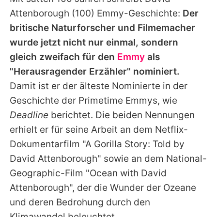
Alle Themen auf Promiflash
Attenborough
(100) Emmy-Geschichte:
Der
Jobs
britische Naturforscher und Filmemacher
wurde jetzt nicht nur einmal, sondern
App runterladen
gleich zweifach für den
Emmy
als
Team
"Herausragender Erzähler" nominiert.
Damit ist er der älteste Nominierte in der
Redaktionelle Richtlinien
Geschichte der Primetime Emmys, wie
Impressum
Deadline
berichtet. Die beiden Nennungen
erhielt er für seine Arbeit an dem Netflix-
Datenschutzerklärung
Dokumentarfilm "A Gorilla Story: Told by
Nutzungsbedingungen
David Attenborough
" sowie an dem National-
Utiq verwalten
Geographic-Film "Ocean with
David
Attenborough
", der die Wunder der Ozeane
und deren Bedrohung durch den
Klimawandel beleuchtet.