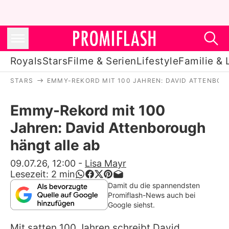
Royals
Stars
Filme & Serien
Lifestyle
Familie & 
STARS
EMMY-REKORD MIT 100 JAHREN: DAVID ATTENBOR
Royals
Emmy-Rekord mit 100
Stars
Jahren: David Attenborough
Filme & Serien
hängt alle ab
Lifestyle
09.07.26, 12:00
-
Lisa Mayr
Lesezeit:
2
min
Familie & Liebe
Damit du die spannendsten
Promiflash-News auch bei
Promiflash Exklusiv
Google siehst.
Mit satten 100 Jahren schreibt
David