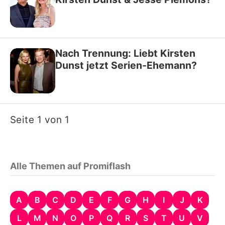
Nach Trennung: Liebt Kirsten
Dunst jetzt Serien-Ehemann?
Seite 1 von 1
Alle Themen auf Promiflash
A
B
C
D
E
F
G
H
I
J
K
L
M
N
O
P
Q
R
S
T
U
V