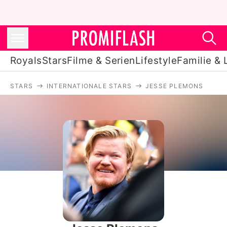
Royals
Stars
Filme & Serien
Lifestyle
Familie & 
STARS
INTERNATIONALE STARS
JESSE PLEMONS
Royals
Stars
Filme & Serien
Lifestyle
Familie & Liebe
Promiflash Exklusiv