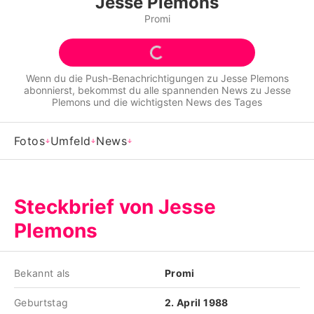
Jesse Plemons
Alle Themen auf Promiflash
Promi
Jobs
App runterladen
Wenn du die Push-Benachrichtigungen zu
Jesse Plemons
abonnierst, bekommst du alle spannenden News zu
Jesse
Team
Plemons
und die wichtigsten News des Tages
Redaktionelle Richtlinien
Fotos
Umfeld
News
Impressum
Datenschutzerklärung
Steckbrief von Jesse
Nutzungsbedingungen
Plemons
Utiq verwalten
Bekannt als
Promi
Geburtstag
2. April 1988