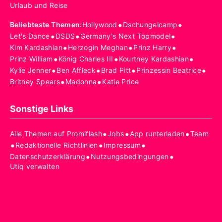
Urlaub und Reise
•
•
Beliebteste Themen
:
Hollywood
Dschungelcamp
•
•
•
Let's Dance
DSDS
Germany's Next Topmodel
•
•
•
Kim Kardashian
Herzogin Meghan
Prinz Harry
•
•
•
Prinz William
König Charles III
Kourtney Kardashian
•
•
•
•
Kylie Jenner
Ben Affleck
Brad Pitt
Prinzessin Beatrice
•
•
Britney Spears
Madonna
Katie Price
Sonstige Links
•
•
•
Alle Themen auf Promiflash
Jobs
App runterladen
Team
•
•
•
Redaktionelle Richtlinien
Impressum
•
•
Datenschutzerklärung
Nutzungsbedingungen
Utiq verwalten