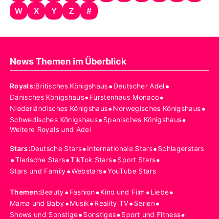
W
X
Y
Z
#
News Themen im Überblick
•
•
Royals
:
Britisches Königshaus
Deutscher Adel
•
•
Dänisches Königshaus
Fürstenhaus Monaco
•
•
Niederländisches Königshaus
Norwegisches Königshaus
•
•
Schwedisches Königshaus
Spanisches Königshaus
Weitere Royals und Adel
•
•
Stars
:
Deutsche Stars
Internationale Stars
Schlagerstars
•
•
•
•
Tierische Stars
TikTok Stars
Sport Stars
•
•
Stars und Family
Webstars
YouTube Stars
•
•
•
•
Themen
:
Beauty
Fashion
Kino und Film
Liebe
•
•
•
•
Mama und Baby
Musik
Reality TV
Serien
•
•
•
Shows und Sonstige
Sonstiges
Sport und Fitness