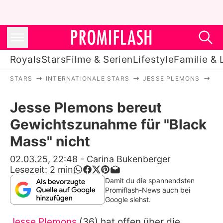
Royals
Stars
Filme & Serien
Lifestyle
Familie & 
STARS
INTERNATIONALE STARS
JESSE PLEMONS
JE
Royals
Jesse Plemons bereut
Stars
Gewichtszunahme für "Black
Filme & Serien
Mass" nicht
Lifestyle
02.03.25, 22:48
-
Carina Bukenberger
Lesezeit:
2
min
Familie & Liebe
Damit du die spannendsten
Promiflash-News auch bei
Promiflash Exklusiv
Google siehst.
Jesse Plemons
(36) hat offen über die