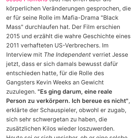
Alle Themen auf Promiflash
körperlichen Veränderungen gesprochen, die
Jobs
er für seine Rolle im Mafia-Drama "Black
Mass" durchlaufen hat. Der Film erschien
App runterladen
2015 und erzählt die wahre Geschichte eines
Team
2011 verhafteten US-Verbrechers. Im
Interview mit
The Independent
verriet
Jesse
Redaktionelle Richtlinien
jetzt, dass er sich damals bewusst dafür
Impressum
entschieden hatte, für die Rolle des
Gangsters Kevin Weeks an Gewicht
Datenschutzerklärung
zuzulegen.
"Es ging darum, eine reale
Nutzungsbedingungen
Person zu verkörpern. Ich bereue es nicht"
,
Utiq verwalten
erklärte der Schauspieler, obwohl er zugab,
sich sehr schwergetan zu haben, die
zusätzlichen Kilos wieder loszuwerden.
Heute sei er sich unsicher, ob er eine solche