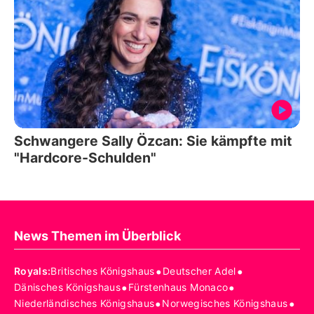
Schwangere Sally Özcan: Sie kämpfte mit
"Hardcore-Schulden"
News Themen im Überblick
•
•
Royals
:
Britisches Königshaus
Deutscher Adel
•
•
Dänisches Königshaus
Fürstenhaus Monaco
•
•
Niederländisches Königshaus
Norwegisches Königshaus