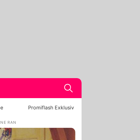
be
Promiflash Exklusiv
INE RAN