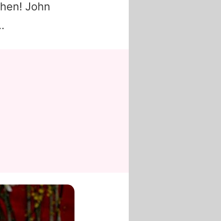
chen! John
…