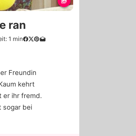
e ran
it:
1
min
ner Freundin
Kaum kehrt
 er ihr fremd.
t sogar bei