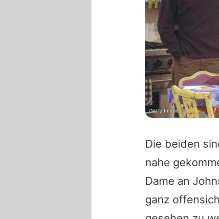
Getty Images
Die beiden si
nahe gekommen
Dame an Johns 
ganz offensich
gesehen zu wer