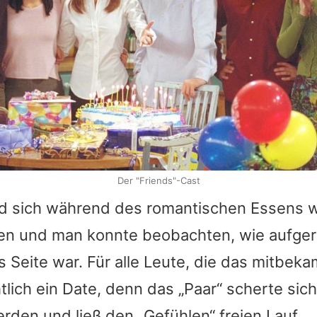
Der "Friends"-Cast
nd sich während des romantischen Essens w
 und man konnte beobachten, wie aufgere
Seite war. Für alle Leute, die das mitbeka
tlich ein Date, denn das „Paar“ scherte sic
den und ließ den „Gefühlen“ freien Lauf.