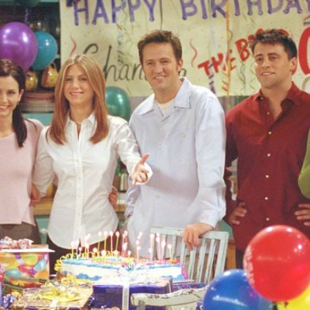
Filme & Serien
Lifestyle
Familie & Liebe
Promiflash Exklusiv
Alle Themen auf Promiflash
Jobs
App runterladen
Team
Redaktionelle Richtlinien
Impressum