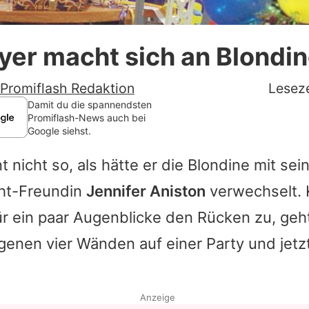
Datenschutzerklärung
er macht sich an Blondin
Nutzungsbedingungen
Utiq verwalten
Promiflash Redaktion
Leseze
Damit du die spannendsten
Promiflash-News auch bei
Google siehst.
t nicht so, als hätte er die Blondine mit sei
ht-Freundin
Jennifer Aniston
verwechselt. 
ür ein paar Augenblicke den Rücken zu, geht
eigenen vier Wänden auf einer Party und jetz
Anzeige