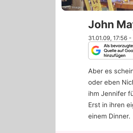
Getty Images
John May
31.01.09, 17:56
-
Aber es schein
oder eben Nic
ihm Jennifer f
Erst in ihren 
einem Dinner.