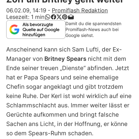
Alle Themen auf Promiflash
06.02.09, 14:19
-
Promiflash Redaktion
Lesezeit:
1
min
Jobs
Damit du die spannendsten
Promiflash-News auch bei
App runterladen
Google siehst.
Team
Anscheinend kann sich Sam Lufti, der Ex-
Redaktionelle Richtlinien
Manager von
Britney Spears
nicht mit dem
Ende seiner treuen „Dienste“ abfinden. Jetzt
Impressum
hat er Papa Spears und seine ehemalige
Datenschutzerklärung
Chefin sogar angeklagt und gibt trotzdem
keine Ruhe. Der Kerl ist wohl wirklich auf eine
Nutzungsbedingungen
Schlammschlacht aus. Immer weiter lässt er
Utiq verwalten
Gerüchte aufkommen und bringt falsche
Sachen ans Licht, in der Hoffnung, er könne
so dem Spears-Ruhm schaden.