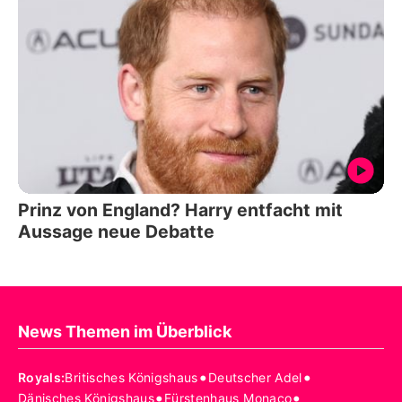
Prinz von England? Harry entfacht mit
Aussage neue Debatte
News Themen im Überblick
•
•
Royals
:
Britisches Königshaus
Deutscher Adel
•
•
Dänisches Königshaus
Fürstenhaus Monaco