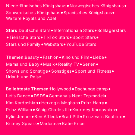
•
•
Niederländisches Königshaus
Norwegisches Königshaus
•
•
Schwedisches Königshaus
Spanisches Königshaus
Weitere Royals und Adel
•
•
Stars
:
Deutsche Stars
Internationale Stars
Schlagerstars
•
•
•
•
Tierische Stars
TikTok Stars
Sport Stars
•
•
Stars und Family
Webstars
YouTube Stars
•
•
•
•
Themen
:
Beauty
Fashion
Kino und Film
Liebe
•
•
•
•
Mama und Baby
Musik
Reality TV
Serien
•
•
•
Shows und Sonstige
Sonstiges
Sport und Fitness
Urlaub und Reise
•
•
Beliebteste Themen
:
Hollywood
Dschungelcamp
•
•
•
Let's Dance
DSDS
Germany's Next Topmodel
•
•
•
Kim Kardashian
Herzogin Meghan
Prinz Harry
•
•
•
Prinz William
König Charles III
Kourtney Kardashian
•
•
•
•
Kylie Jenner
Ben Affleck
Brad Pitt
Prinzessin Beatrice
•
•
Britney Spears
Madonna
Katie Price