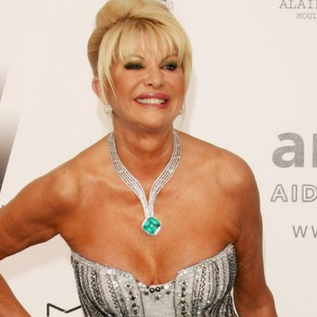
Filme & Serien
Lifestyle
Familie & Liebe
Promiflash Exklusiv
Alle Themen auf Promiflash
Jobs
App runterladen
Team
Redaktionelle Richtlinien
Impressum