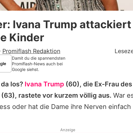
Datenschutzerklärung
r: Ivana Trump attackiert
Nutzungsbedingungen
e Kinder
Utiq verwalten
-
Promiflash Redaktion
Leseze
Damit du die spannendsten
Promiflash-News auch bei
Google siehst.
 da los?
Ivana Trump
(60), die Ex-Frau des
63), rastete vor kurzem völlig aus.
War es
ss oder hat die Dame ihre Nerven einfach 
Anzeige