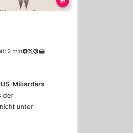
it:
2
min
 US-Miliardärs
 der
nicht unter