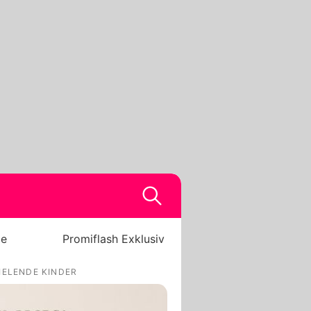
be
Promiflash Exklusiv
IELENDE KINDER