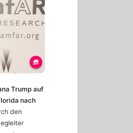
ana Trump auf
Florida nach
rch den
egleiter