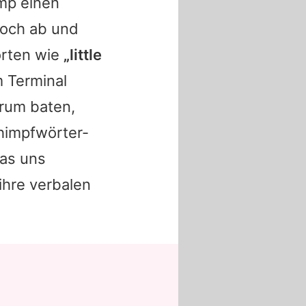
ump einen
doch ab und
orten wie
„little
 Terminal
rum baten,
himpfwörter-
Was uns
ihre verbalen