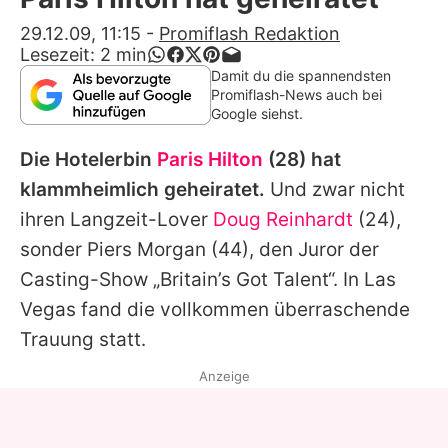
Alle Themen auf Promiflash
29.12.09, 11:15
-
Promiflash Redaktion
Lesezeit:
2
min
Jobs
Damit du die spannendsten
Promiflash-News auch bei
App runterladen
Google siehst.
Team
Die Hotelerbin
Paris Hilton
(28) hat
Redaktionelle Richtlinien
klammheimlich geheiratet.
Und zwar nicht
ihren Langzeit-Lover
Doug Reinhardt
(24),
Impressum
sonder Piers Morgan (44), den Juror der
Datenschutzerklärung
Casting-Show „Britain’s Got Talent“. In Las
Vegas fand die vollkommen überraschende
Nutzungsbedingungen
Trauung statt.
Utiq verwalten
Anzeige