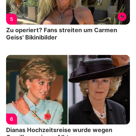
5
Zu operiert? Fans streiten um Carmen
Geiss' Bikinibilder
6
Dianas Hochzeitsreise wurde wegen