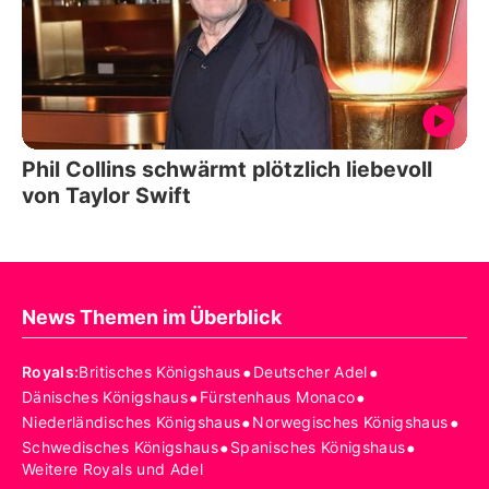
Phil Collins schwärmt plötzlich liebevoll
von Taylor Swift
News Themen im Überblick
•
•
Royals
:
Britisches Königshaus
Deutscher Adel
•
•
Dänisches Königshaus
Fürstenhaus Monaco
•
•
Niederländisches Königshaus
Norwegisches Königshaus
•
•
Schwedisches Königshaus
Spanisches Königshaus
Weitere Royals und Adel