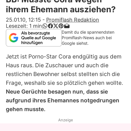
Alle Themen auf Promiflash
ihrem Ehemann ausziehen?
Jobs
25.01.10, 12:15
-
Promiflash Redaktion
Lesezeit:
1
min
App runterladen
Damit du die spannendsten
Promiflash-News auch bei
Team
Google siehst.
Redaktionelle Richtlinien
Jetzt ist Porno-Star Cora endgültig aus dem
Haus raus. Die Zuschauer und auch die
Impressum
restlichen Bewohner selbst stellten sich die
Datenschutzerklärung
Frage, weshalb sie so plötzlich gehen wollte.
Neue Gerüchte besagen nun, dass sie
Nutzungsbedingungen
aufgrund ihres Ehemannes notgedrungen
Utiq verwalten
gehen musste.
Anzeige