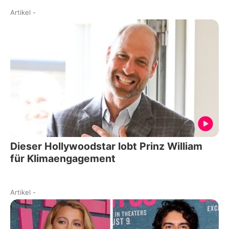
Artikel
-
Dieser Hollywoodstar lobt Prinz William
für Klimaengagement
Artikel
-