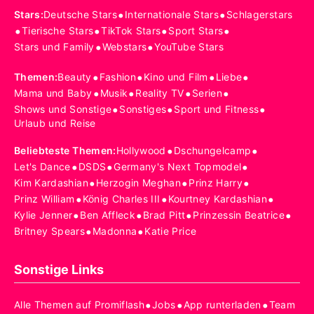
•
•
Stars
:
Deutsche Stars
Internationale Stars
Schlagerstars
•
•
•
•
Tierische Stars
TikTok Stars
Sport Stars
•
•
Stars und Family
Webstars
YouTube Stars
•
•
•
•
Themen
:
Beauty
Fashion
Kino und Film
Liebe
•
•
•
•
Mama und Baby
Musik
Reality TV
Serien
•
•
•
Shows und Sonstige
Sonstiges
Sport und Fitness
Urlaub und Reise
•
•
Beliebteste Themen
:
Hollywood
Dschungelcamp
•
•
•
Let's Dance
DSDS
Germany's Next Topmodel
•
•
•
Kim Kardashian
Herzogin Meghan
Prinz Harry
•
•
•
Prinz William
König Charles III
Kourtney Kardashian
•
•
•
•
Kylie Jenner
Ben Affleck
Brad Pitt
Prinzessin Beatrice
•
•
Britney Spears
Madonna
Katie Price
Sonstige Links
•
•
•
Alle Themen auf Promiflash
Jobs
App runterladen
Team