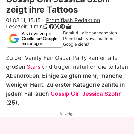
Alle Themen auf Promiflash
zeigt ihre Tattoos
Jobs
01.03.11, 15:15
-
Promiflash Redaktion
Lesezeit:
1
min
App runterladen
Damit du die spannendsten
Promiflash-News auch bei
Team
Google siehst.
Redaktionelle Richtlinien
Zu der Vanity Fair Oscar Party kamen alle
großen
Stars
und trugen natürlich die tollsten
Impressum
Abendroben.
Einige zeigten mehr, manche
Datenschutzerklärung
weniger Haut. Zu erster Kategorie zählte in
jedem Fall auch
Gossip Girl
Jessica Szohr
Nutzungsbedingungen
(25).
Utiq verwalten
Anzeige