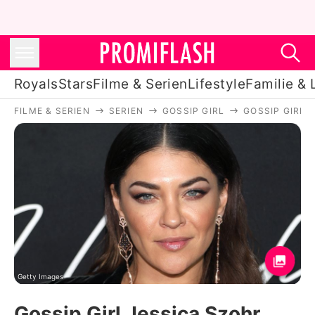
Royals
Stars
Filme & Serien
Lifestyle
Familie & 
FILME & SERIEN
SERIEN
GOSSIP GIRL
GOSSIP GIRL 
Royals
Stars
Filme & Serien
Lifestyle
Familie & Liebe
Promiflash Exklusiv
Getty Images
Gossip Girl Jessica Szohr