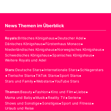
News Themen im Überblick
•
•
Royals
:
Britisches Königshaus
Deutscher Adel
•
•
Dänisches Königshaus
Fürstenhaus Monaco
•
•
Niederländisches Königshaus
Norwegisches Königshaus
•
•
Schwedisches Königshaus
Spanisches Königshaus
Weitere Royals und Adel
•
•
Stars
:
Deutsche Stars
Internationale Stars
Schlagerstars
•
•
•
•
Tierische Stars
TikTok Stars
Sport Stars
•
•
Stars und Family
Webstars
YouTube Stars
•
•
•
•
Themen
:
Beauty
Fashion
Kino und Film
Liebe
•
•
•
•
Mama und Baby
Musik
Reality TV
Serien
•
•
•
Shows und Sonstige
Sonstiges
Sport und Fitness
Urlaub und Reise