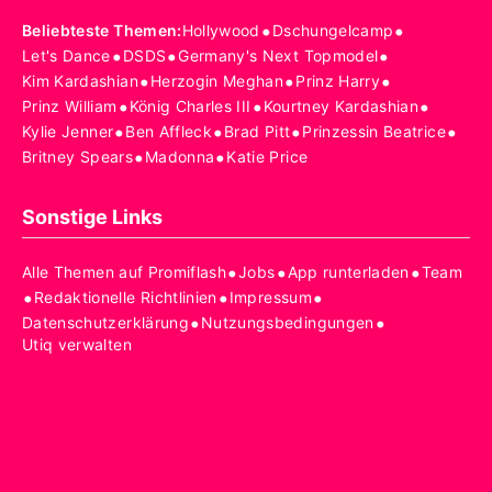
•
•
Beliebteste Themen
:
Hollywood
Dschungelcamp
•
•
•
Let's Dance
DSDS
Germany's Next Topmodel
•
•
•
Kim Kardashian
Herzogin Meghan
Prinz Harry
•
•
•
Prinz William
König Charles III
Kourtney Kardashian
•
•
•
•
Kylie Jenner
Ben Affleck
Brad Pitt
Prinzessin Beatrice
•
•
Britney Spears
Madonna
Katie Price
Sonstige Links
•
•
•
Alle Themen auf Promiflash
Jobs
App runterladen
Team
•
•
•
Redaktionelle Richtlinien
Impressum
•
•
Datenschutzerklärung
Nutzungsbedingungen
Utiq verwalten