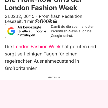
Alle Themen auf Promiflash
London Fashion Week
Jobs
21.02.12, 06:15
-
Promiflash Redaktion
Lesezeit:
1
min
App runterladen
Damit du die spannendsten
Promiflash-News auch bei
Team
Google siehst.
Redaktionelle Richtlinien
Die
London Fashion Week
hat gerufen und
sorgt seit einigen Tagen für einen
Impressum
regelrechten Ausnahmezustand in
Datenschutzerklärung
Großbritannien.
Nutzungsbedingungen
Anzeige
Utiq verwalten