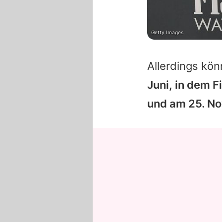
Getty Images
Allerdings kön
Juni, in dem F
und am 25. Nov