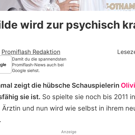
Datenschutzerklärung
ilde wird zur psychisch k
Nutzungsbedingungen
Utiq verwalten
-
Promiflash Redaktion
Leseze
Damit du die spannendsten
Promiflash-News auch bei
Google siehst.
mal zeigt die hübsche Schauspielerin
Oliv
ähig sie ist.
So spielte sie noch bis 2011 i
 Ärztin und nun wird wie selbst in ihrem ne
.
Anzeige