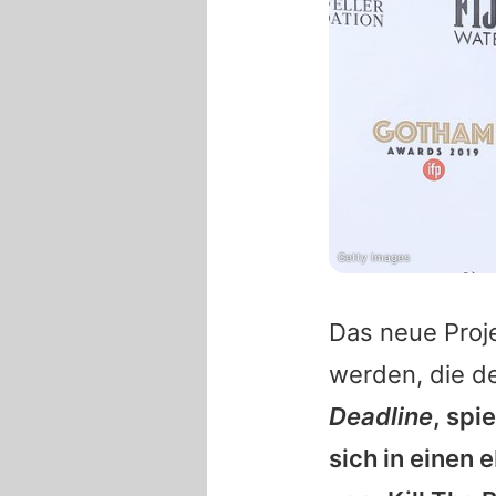
Getty Images
Das neue Proj
werden, die de
Deadline
, spi
sich in einen 