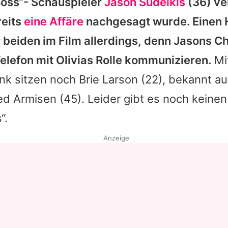
 Boss“- Schauspieler
Jason Sudeikis
(36) ve
reits
eine Affäre
nachgesagt wurde. Einen 
 beiden im Film allerdings, denn Jasons C
elefon mit Olivias Rolle kommunizieren.
Mit
k sitzen noch Brie Larson (22), bekannt a
ed Armisen (45). Leider gibt es noch keinen
“.
Anzeige