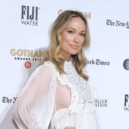
Filme & Serien
Lifestyle
Familie & Liebe
Promiflash Exklusiv
Alle Themen auf Promiflash
Jobs
App runterladen
Team
Redaktionelle Richtlinien
Impressum