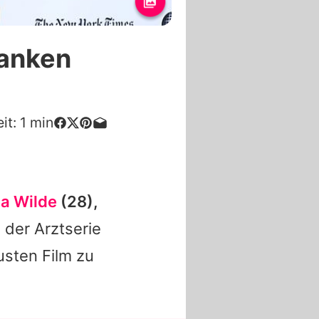
ranken
it:
1
min
ia Wilde
(28),
n der Arztserie
usten Film zu