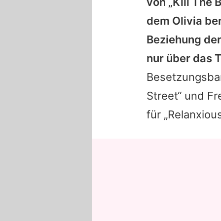
von „Kill The
dem Olivia be
Beziehung der
nur über das T
Besetzungsban
Street“ und Fr
für „Relanxious