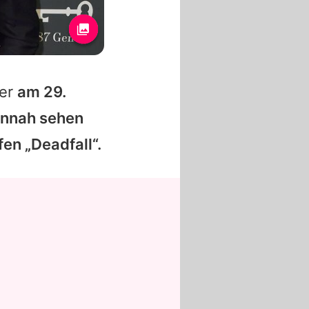
uer
am 29.
Hannah sehen
en „Deadfall“.