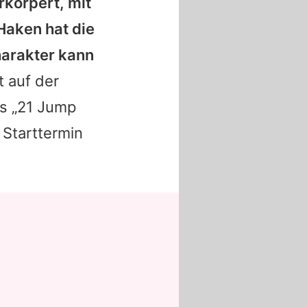
rkörpert, mit
Haken hat die
harakter kann
 auf der
us „21 Jump
 Starttermin