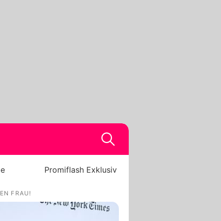
be
Promiflash Exklusiv
EN FRAU!