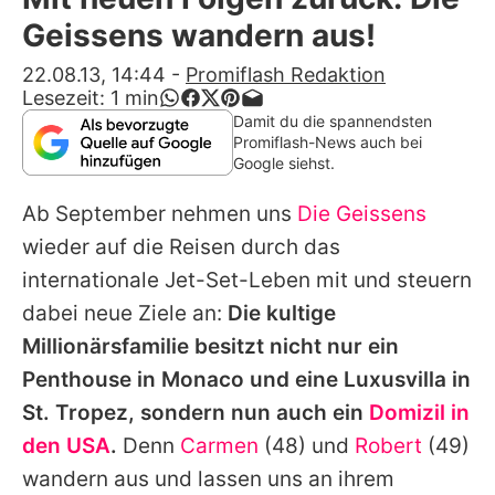
Alle Themen auf Promiflash
Geissens wandern aus!
Jobs
22.08.13, 14:44
-
Promiflash Redaktion
Lesezeit:
1
min
App runterladen
Damit du die spannendsten
Promiflash-News auch bei
Team
Google siehst.
Redaktionelle Richtlinien
Ab September nehmen uns
Die Geissens
wieder auf die Reisen durch das
Impressum
internationale Jet-Set-Leben mit und steuern
Datenschutzerklärung
dabei neue Ziele an:
Die kultige
Millionärsfamilie besitzt nicht nur ein
Nutzungsbedingungen
Penthouse in Monaco und eine Luxusvilla in
Utiq verwalten
St. Tropez, sondern nun auch ein
Domizil in
den USA
.
Denn
Carmen
(48) und
Robert
(49)
wandern aus und lassen uns an ihrem