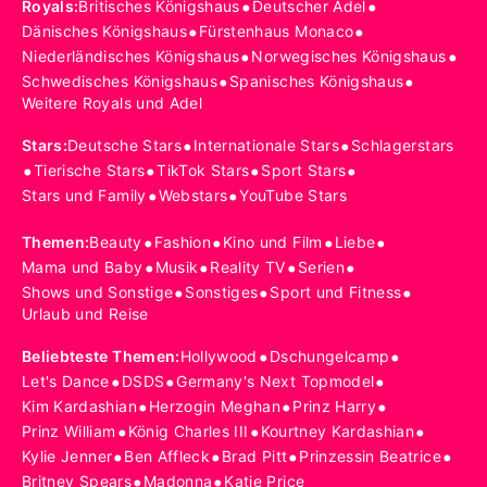
•
•
Royals
:
Britisches Königshaus
Deutscher Adel
•
•
Dänisches Königshaus
Fürstenhaus Monaco
•
•
Niederländisches Königshaus
Norwegisches Königshaus
•
•
Schwedisches Königshaus
Spanisches Königshaus
Weitere Royals und Adel
•
•
Stars
:
Deutsche Stars
Internationale Stars
Schlagerstars
•
•
•
•
Tierische Stars
TikTok Stars
Sport Stars
•
•
Stars und Family
Webstars
YouTube Stars
•
•
•
•
Themen
:
Beauty
Fashion
Kino und Film
Liebe
•
•
•
•
Mama und Baby
Musik
Reality TV
Serien
•
•
•
Shows und Sonstige
Sonstiges
Sport und Fitness
Urlaub und Reise
•
•
Beliebteste Themen
:
Hollywood
Dschungelcamp
•
•
•
Let's Dance
DSDS
Germany's Next Topmodel
•
•
•
Kim Kardashian
Herzogin Meghan
Prinz Harry
•
•
•
Prinz William
König Charles III
Kourtney Kardashian
•
•
•
•
Kylie Jenner
Ben Affleck
Brad Pitt
Prinzessin Beatrice
•
•
Britney Spears
Madonna
Katie Price