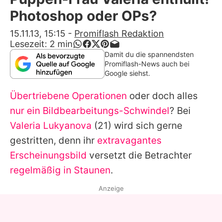
Alle Themen auf Promiflash
Photoshop oder OPs?
Jobs
15.11.13, 15:15
-
Promiflash Redaktion
Lesezeit:
2
min
App runterladen
Damit du die spannendsten
Promiflash-News auch bei
Team
Google siehst.
Redaktionelle Richtlinien
Übertriebene Operationen
oder doch alles
nur ein Bildbearbeitungs-Schwindel
? Bei
Impressum
Valeria Lukyanova
(21) wird sich gerne
Datenschutzerklärung
gestritten, denn ihr
extravagantes
Erscheinungsbild
versetzt die Betrachter
Nutzungsbedingungen
regelmäßig in Staunen
.
Utiq verwalten
Anzeige