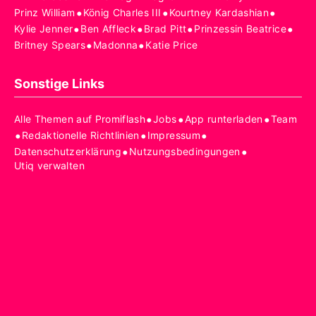
•
•
•
Prinz William
König Charles III
Kourtney Kardashian
•
•
•
•
Kylie Jenner
Ben Affleck
Brad Pitt
Prinzessin Beatrice
•
•
Britney Spears
Madonna
Katie Price
Sonstige Links
•
•
•
Alle Themen auf Promiflash
Jobs
App runterladen
Team
•
•
•
Redaktionelle Richtlinien
Impressum
•
•
Datenschutzerklärung
Nutzungsbedingungen
Utiq verwalten