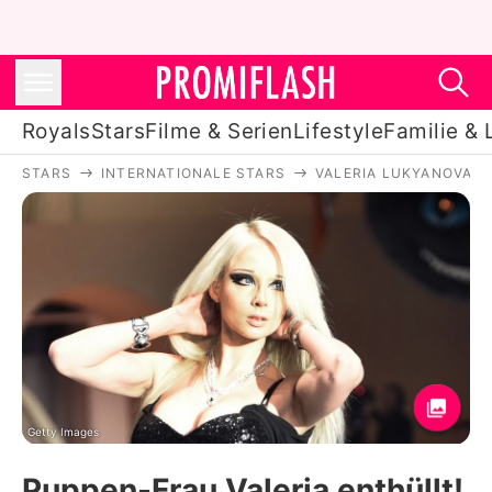
Royals
Stars
Filme & Serien
Lifestyle
Familie & 
STARS
INTERNATIONALE STARS
VALERIA LUKYANOVA
Royals
Stars
Filme & Serien
Lifestyle
Familie & Liebe
Promiflash Exklusiv
Getty Images
Puppen-Frau Valeria enthüllt!