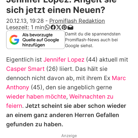
Alle Themen auf Promiflash
sich jetzt einen Neuen?
Jobs
20.12.13, 19:28
-
Promiflash Redaktion
Lesezeit:
1
min
App runterladen
Damit du die spannendsten
Promiflash-News auch bei
Team
Google siehst.
Redaktionelle Richtlinien
Eigentlich ist
Jennifer Lopez
(44) aktuell mit
Casper Smart
(26) liiert. Das hält sie
Impressum
dennoch nicht davon ab, mit ihrem Ex
Marc
Datenschutzerklärung
Anthony
(45), den sie angeblich gerne
wieder haben möchte
,
Weihnachten zu
Nutzungsbedingungen
feiern
.
Jetzt scheint sie aber schon wieder
Utiq verwalten
an einem ganz anderen Herren Gefallen
gefunden zu haben.
Anzeige