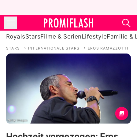
Royals
Stars
Filme & Serien
Lifestyle
Familie & 
STARS
INTERNATIONALE STARS
EROS RAMAZZOTTI
Royals
Stars
Filme & Serien
Lifestyle
Familie & Liebe
Promiflash Exklusiv
Getty Images
Hochzeit vorgezogen: Eros