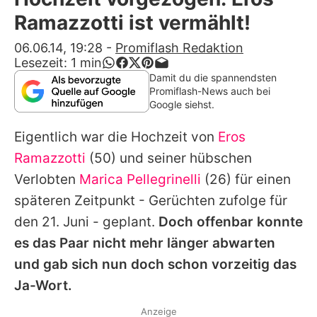
Alle Themen auf Promiflash
Ramazzotti ist vermählt!
Jobs
06.06.14, 19:28
-
Promiflash Redaktion
Lesezeit:
1
min
App runterladen
Damit du die spannendsten
Promiflash-News auch bei
Team
Google siehst.
Redaktionelle Richtlinien
Eigentlich war die Hochzeit von
Eros
Ramazzotti
(50) und seiner hübschen
Impressum
Verlobten
Marica Pellegrinelli
(26) für einen
Datenschutzerklärung
späteren Zeitpunkt - Gerüchten zufolge für
den 21. Juni - geplant.
Doch offenbar konnte
Nutzungsbedingungen
es das Paar nicht mehr länger abwarten
Utiq verwalten
und gab sich nun doch schon vorzeitig das
Ja-Wort.
Anzeige