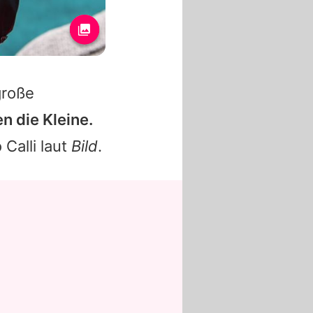
große
n die Kleine.
o
Calli
laut
Bild
.