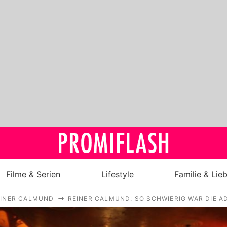
Filme & Serien
Lifestyle
Familie & Lie
EINER CALMUND
REINER CALMUND: SO SCHWIERIG WAR DIE A
Royals
Stars