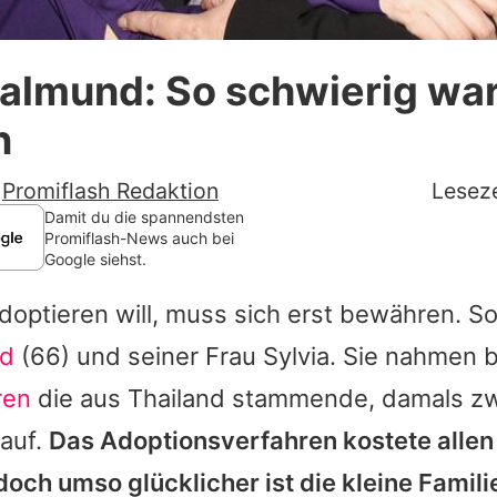
Datenschutzerklärung
almund: So schwierig war
Nutzungsbedingungen
n
Utiq verwalten
-
Promiflash Redaktion
Leseze
Damit du die spannendsten
Promiflash-News auch bei
Google siehst.
doptieren will, muss sich erst bewähren. S
nd
(66) und seiner Frau Sylvia. Sie nahmen 
ren
die aus Thailand stammende, damals zw
 auf.
Das Adoptionsverfahren kostete allen 
doch umso glücklicher ist die kleine Famili