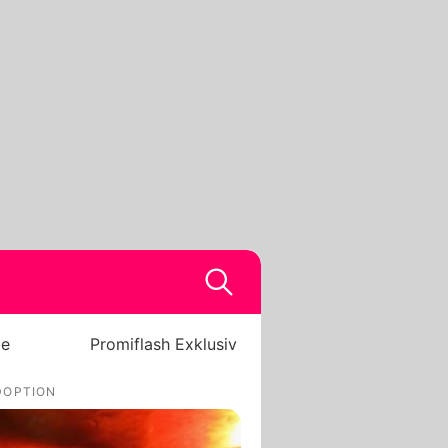
be
Promiflash Exklusiv
DOPTION