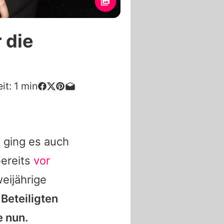
 die
it:
1
min
o ging es auch
bereits
vor
eijährige
Beteiligten
e nun.