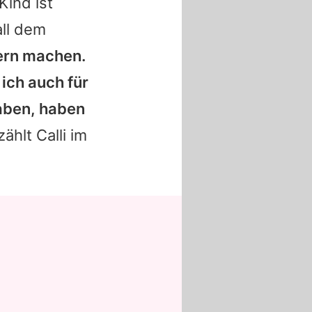
Kind ist
all dem
sern machen.
 ich auch für
haben, haben
rzählt
Calli
im