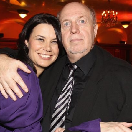
Filme & Serien
Lifestyle
Familie & Liebe
Promiflash Exklusiv
Alle Themen auf Promiflash
Jobs
App runterladen
Team
Redaktionelle Richtlinien
Impressum