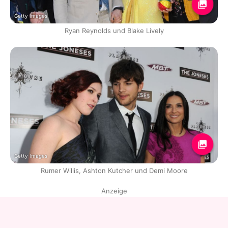
Getty Images
Ryan Reynolds und Blake Lively
Getty Images
Rumer Willis, Ashton Kutcher und Demi Moore
Anzeige