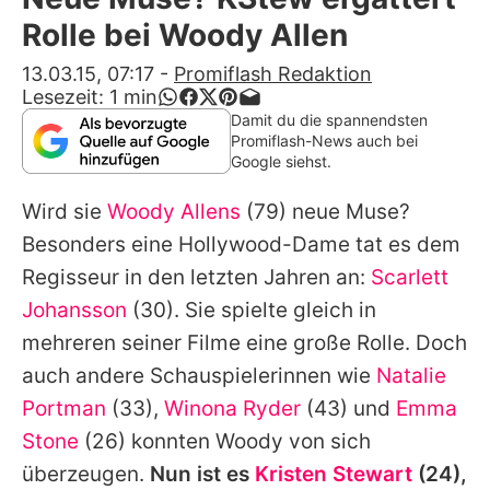
Alle Themen auf Promiflash
Rolle bei Woody Allen
Jobs
13.03.15, 07:17
-
Promiflash Redaktion
Lesezeit:
1
min
App runterladen
Damit du die spannendsten
Promiflash-News auch bei
Team
Google siehst.
Redaktionelle Richtlinien
Wird sie
Woody Allens
(79) neue Muse?
Besonders eine Hollywood-Dame tat es dem
Impressum
Regisseur in den letzten Jahren an:
Scarlett
Datenschutzerklärung
Johansson
(30). Sie spielte gleich in
mehreren seiner Filme eine große Rolle. Doch
Nutzungsbedingungen
auch andere Schauspielerinnen wie
Natalie
Utiq verwalten
Portman
(33),
Winona Ryder
(43) und
Emma
Stone
(26) konnten
Woody
von sich
überzeugen.
Nun ist es
Kristen Stewart
(24),