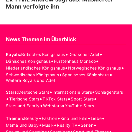
Mann verfolgte ihn
News Themen im Überblick
•
•
Royals
:
Britisches Königshaus
Deutscher Adel
•
•
Dänisches Königshaus
Fürstenhaus Monaco
•
•
Niederländisches Königshaus
Norwegisches Königshaus
•
•
Schwedisches Königshaus
Spanisches Königshaus
Weitere Royals und Adel
•
•
Stars
:
Deutsche Stars
Internationale Stars
Schlagerstars
•
•
•
•
Tierische Stars
TikTok Stars
Sport Stars
•
•
Stars und Family
Webstars
YouTube Stars
•
•
•
•
Themen
:
Beauty
Fashion
Kino und Film
Liebe
•
•
•
•
Mama und Baby
Musik
Reality TV
Serien
•
•
•
Shows und Sonstige
Sonstiges
Sport und Fitness