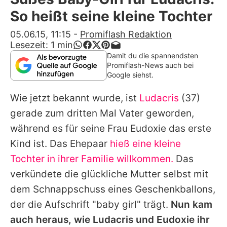
Alle Themen auf Promiflash
So heißt seine kleine Tochter
Jobs
05.06.15, 11:15
-
Promiflash Redaktion
Lesezeit:
1
min
App runterladen
Damit du die spannendsten
Promiflash-News auch bei
Team
Google siehst.
Redaktionelle Richtlinien
Wie jetzt bekannt wurde, ist
Ludacris
(37)
gerade zum dritten Mal Vater geworden,
Impressum
während es für seine Frau Eudoxie das erste
Datenschutzerklärung
Kind ist. Das Ehepaar
hieß eine kleine
Tochter in ihrer Familie willkommen.
Das
Nutzungsbedingungen
verkündete die glückliche Mutter selbst mit
Utiq verwalten
dem Schnappschuss eines Geschenkballons,
der die Aufschrift "baby girl" trägt.
Nun kam
auch heraus, wie
Ludacris
und Eudoxie ihr