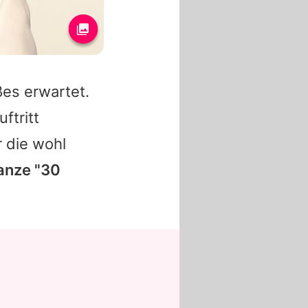
ßes erwartet.
ftritt
r die wohl
ganze "30