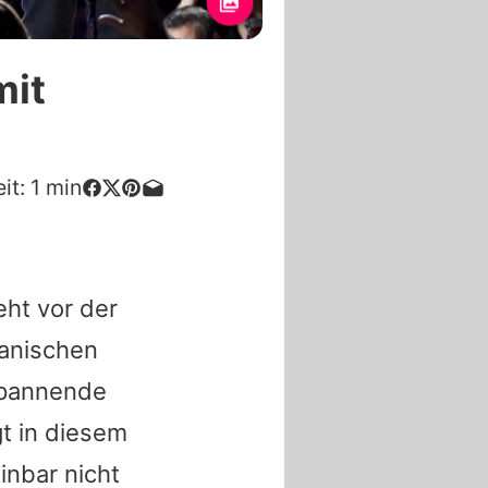
mit
it:
1
min
eht vor der
kanischen
spannende
t in diesem
inbar nicht