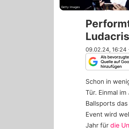
Getty Images
Performt
Ludacris
09.02.24, 16:24
Schon in wenig
Tür. Einmal im
Ballsports da
Event wird wel
Jahr für
die Un