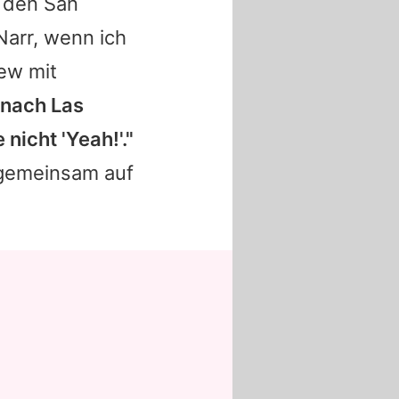
 den San
Narr, wenn ich
iew mit
nach Las
 nicht 'Yeah!'."
i gemeinsam auf