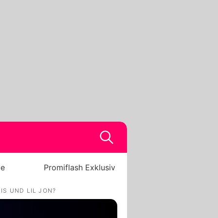
be
Promiflash Exklusiv
S UND LIL JON?