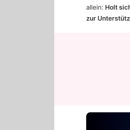
allein:
Holt si
zur Unterstüt