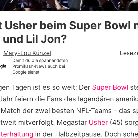
Datenschutzerklärung
 Usher beim Super Bowl 
Nutzungsbedingungen
 und Lil Jon?
Utiq verwalten
-
Mary-Lou Künzel
Leseze
Damit du die spannendsten
Promiflash-News auch bei
Google siehst.
en Tagen ist es so weit: Der
Super Bowl
st
 Jahr feiern die Fans des legendären ameri
s Match der zwei besten NFL-Teams – das 
tweit mitverfolgt. Megastar
Usher
(45) sorg
terhaltung
in der Halbzeitpause. Doch sche