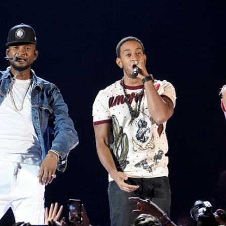
Filme & Serien
Lifestyle
Familie & Liebe
Promiflash Exklusiv
Alle Themen auf Promiflash
Jobs
App runterladen
Team
Redaktionelle Richtlinien
Impressum