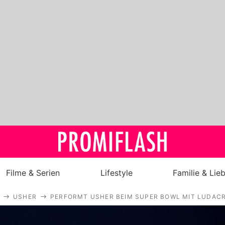
Filme & Serien
Lifestyle
Familie & Lie
USHER
PERFORMT USHER BEIM SUPER BOWL MIT LUDACRI
Royals
Stars