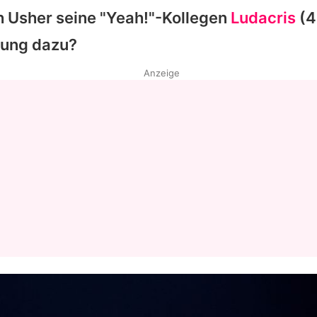
ch
Usher
seine "Yeah!"-Kollegen
Ludacris
(4
zung dazu?
Anzeige