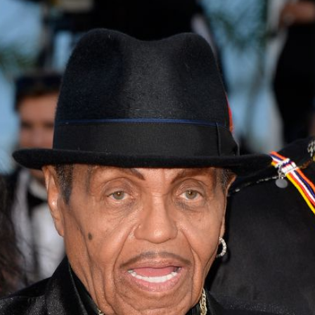
Filme & Serien
Lifestyle
Familie & Liebe
Promiflash Exklusiv
Alle Themen auf Promiflash
Jobs
App runterladen
Team
Redaktionelle Richtlinien
Impressum