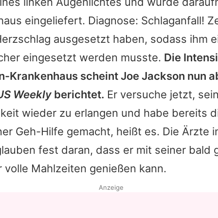
eines linken Augenlichtes und wurde darau
haus eingeliefert. Diagnose: Schlaganfall!
 Herzschlag ausgesetzt haben, sodass ihm e
cher eingesetzt werden musste.
Die Intens
in-Krankenhaus scheint
Joe Jackson
nun a
US Weekly
berichtet.
Er versuche jetzt, sei
keit wieder zu erlangen und habe bereits d
iner Geh-Hilfe gemacht, heißt es. Die Ärzte 
lauben fest daran, dass er mit seiner bal
 volle Mahlzeiten genießen kann.
Anzeige