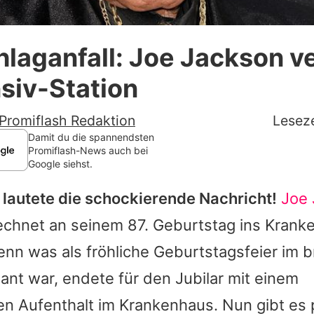
Datenschutzerklärung
laganfall: Joe Jackson ve
Nutzungsbedingungen
nsiv-Station
Utiq verwalten
Promiflash Redaktion
Leseze
Damit du die spannendsten
Promiflash-News auch bei
Google siehst.
 lautete die schockierende Nachricht!
Joe
chnet an seinem 87. Geburtstag ins Krank
Denn was als fröhliche Geburtstagsfeier im b
ant war, endete für den Jubilar mit einem
n Aufenthalt im Krankenhaus. Nun gibt es p