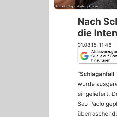
Pascal Le Segretain/Getty Images
Nach Sch
die Inte
01.08.15, 11:46
-
"Schlaganfall"
wurde ausgere
eingeliefert. 
Sao Paolo gepl
überraschende