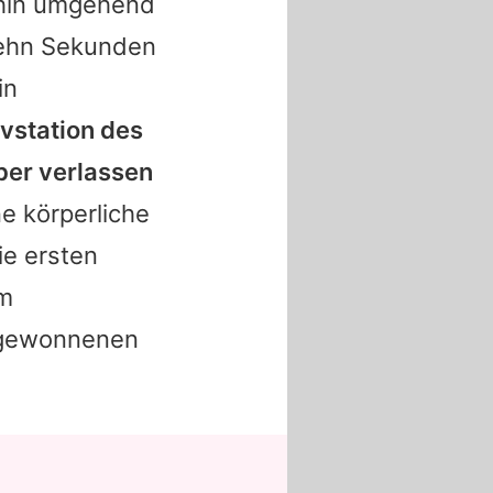
fhin umgehend
 Zehn Sekunden
in
ivstation des
ber verlassen
ne körperliche
ie ersten
im
d gewonnenen