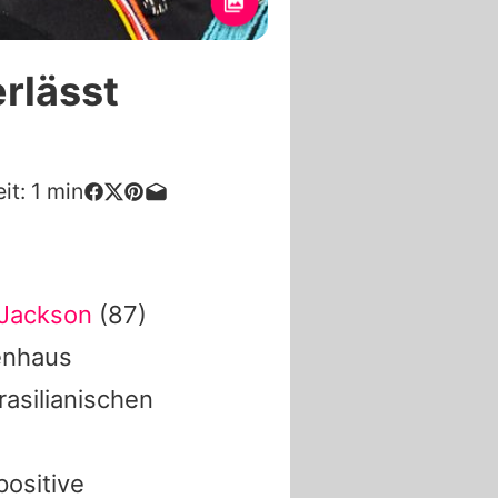
rlässt
it:
1
min
 Jackson
(87)
enhaus
rasilianischen
ositive