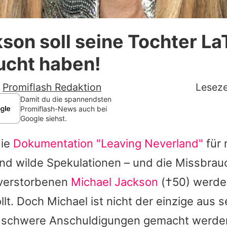
Datenschutzerklärung
son soll seine Tochter La
Nutzungsbedingungen
ucht haben!
Utiq verwalten
-
Promiflash Redaktion
Leseze
Damit du die spannendsten
Promiflash-News auch bei
Google siehst.
die
Dokumentation "Leaving Neverland"
für 
und wilde Spekulationen – und die Missbra
verstorbenen
Michael Jackson
(†50) werde
lt. Doch Michael ist nicht der einzige aus s
 schwere Anschuldigungen gemacht werde