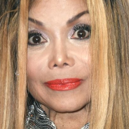
Filme & Serien
Lifestyle
Familie & Liebe
Promiflash Exklusiv
Alle Themen auf Promiflash
Jobs
App runterladen
Team
Redaktionelle Richtlinien
Impressum