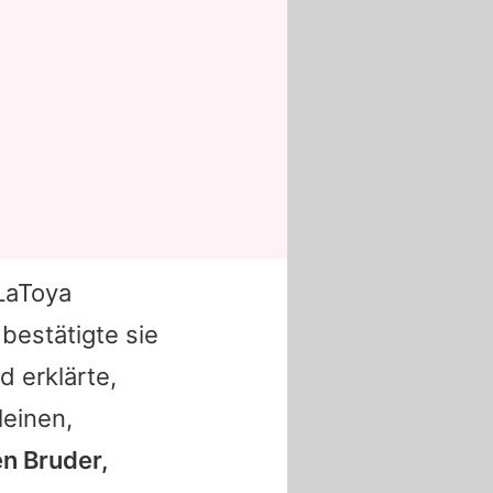
LaToya
bestätigte sie
 erklärte,
leinen,
en Bruder,