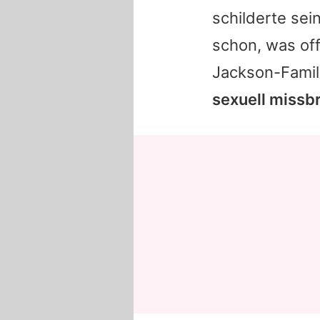
schilderte se
schon, was of
Jackson-Famil
sexuell missb