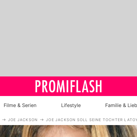
Filme & Serien
Lifestyle
Familie & Lie
JOE JACKSON
JOE JACKSON SOLL SEINE TOCHTER LATO
Royals
Stars