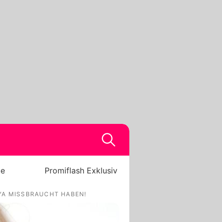
be
Promiflash Exklusiv
YA MISSBRAUCHT HABEN!