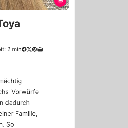
Toya
it:
2
min
mächtig
uchs-Vorwürfe
n dadurch
einer Familie,
n. So