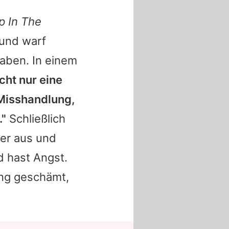
p In The
 und warf
haben. In einem
cht nur eine
 Misshandlung,
."
Schließlich
ter aus und
d hast Angst.
ang geschämt,