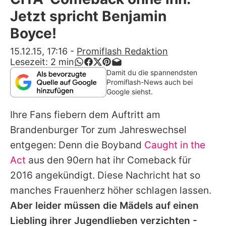
Alle Themen auf Promiflash
Jetzt spricht Benjamin
Jobs
Boyce!
App runterladen
15.12.15, 17:16
-
Promiflash Redaktion
Lesezeit:
2
min
Team
Damit du die spannendsten
Promiflash-News auch bei
Redaktionelle Richtlinien
Google siehst.
Ihre Fans fiebern dem Auftritt am
Impressum
Brandenburger Tor zum Jahreswechsel
Datenschutzerklärung
entgegen: Denn die Boyband
Caught in the
Nutzungsbedingungen
Act
aus den 90ern hat ihr Comeback für
2016 angekündigt. Diese Nachricht hat so
Utiq verwalten
manches Frauenherz höher schlagen lassen.
Aber leider müssen die Mädels auf einen
Liebling ihrer Jugendlieben verzichten -