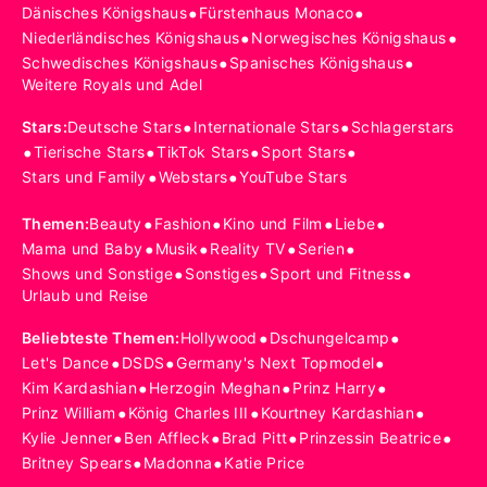
•
•
Dänisches Königshaus
Fürstenhaus Monaco
•
•
Niederländisches Königshaus
Norwegisches Königshaus
•
•
Schwedisches Königshaus
Spanisches Königshaus
Weitere Royals und Adel
•
•
Stars
:
Deutsche Stars
Internationale Stars
Schlagerstars
•
•
•
•
Tierische Stars
TikTok Stars
Sport Stars
•
•
Stars und Family
Webstars
YouTube Stars
•
•
•
•
Themen
:
Beauty
Fashion
Kino und Film
Liebe
•
•
•
•
Mama und Baby
Musik
Reality TV
Serien
•
•
•
Shows und Sonstige
Sonstiges
Sport und Fitness
Urlaub und Reise
•
•
Beliebteste Themen
:
Hollywood
Dschungelcamp
•
•
•
Let's Dance
DSDS
Germany's Next Topmodel
•
•
•
Kim Kardashian
Herzogin Meghan
Prinz Harry
•
•
•
Prinz William
König Charles III
Kourtney Kardashian
•
•
•
•
Kylie Jenner
Ben Affleck
Brad Pitt
Prinzessin Beatrice
•
•
Britney Spears
Madonna
Katie Price