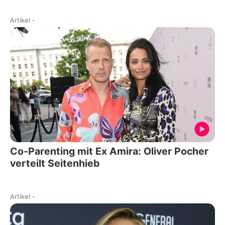
Artikel
-
Co-Parenting mit Ex Amira: Oliver Pocher
verteilt Seitenhieb
Artikel
-