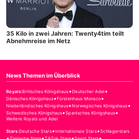
35 Kilo in zwei Jahren: Twenty4tim teilt
Abnehmreise im Netz
News Themen im Überblick
•
•
Royals
:
Britisches Königshaus
Deutscher Adel
•
•
Dänisches Königshaus
Fürstenhaus Monaco
•
•
Niederländisches Königshaus
Norwegisches Königshaus
•
•
Schwedisches Königshaus
Spanisches Königshaus
Weitere Royals und Adel
•
•
Stars
:
Deutsche Stars
Internationale Stars
Schlagerstars
•
•
•
•
Tierische Stars
TikTok Stars
Sport Stars