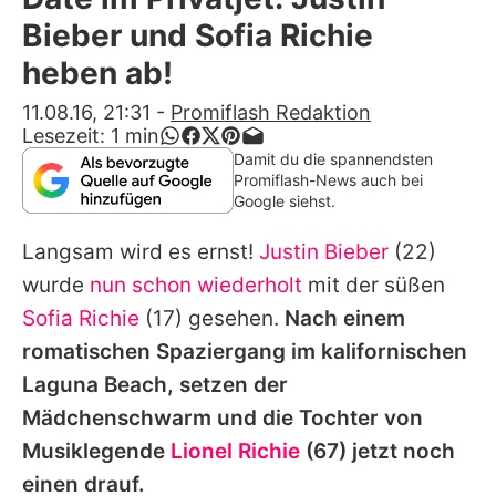
Alle Themen auf Promiflash
Bieber und Sofia Richie
Jobs
heben ab!
App runterladen
11.08.16, 21:31
-
Promiflash Redaktion
Lesezeit:
1
min
Team
Damit du die spannendsten
Promiflash-News auch bei
Redaktionelle Richtlinien
Google siehst.
Langsam wird es ernst!
Justin Bieber
(22)
Impressum
wurde
nun schon wiederholt
mit der süßen
Datenschutzerklärung
Sofia Richie
(17) gesehen.
Nach einem
Nutzungsbedingungen
romatischen Spaziergang im kalifornischen
Laguna Beach, setzen der
Utiq verwalten
Mädchenschwarm und die Tochter von
Musiklegende
Lionel Richie
(67) jetzt noch
einen drauf.