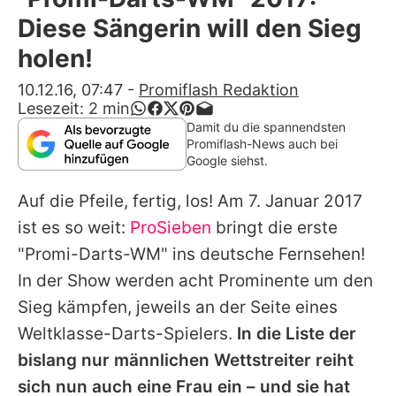
Alle Themen auf Promiflash
Diese Sängerin will den Sieg
Jobs
holen!
App runterladen
10.12.16, 07:47
-
Promiflash Redaktion
Lesezeit:
2
min
Team
Damit du die spannendsten
Promiflash-News auch bei
Redaktionelle Richtlinien
Google siehst.
Auf die Pfeile, fertig, los! Am 7. Januar 2017
Impressum
ist es so weit:
ProSieben
bringt die erste
Datenschutzerklärung
"Promi-Darts-WM" ins deutsche Fernsehen!
Nutzungsbedingungen
In der Show werden acht Prominente um den
Sieg kämpfen, jeweils an der Seite eines
Utiq verwalten
Weltklasse-Darts-Spielers.
In die Liste der
bislang nur männlichen Wettstreiter reiht
sich nun auch eine Frau ein – und sie hat