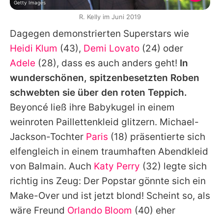
Getty Images
R. Kelly im Juni 2019
Dagegen demonstrierten Superstars wie
Heidi Klum
(43),
Demi Lovato
(24) oder
Adele
(28), dass es auch anders geht!
In
wunderschönen, spitzenbesetzten Roben
schwebten sie über den roten Teppich.
Beyoncé
ließ ihre Babykugel in einem
weinroten Paillettenkleid glitzern. Michael-
Jackson-Tochter
Paris
(18) präsentierte sich
elfengleich in einem traumhaften Abendkleid
von Balmain. Auch
Katy Perry
(32) legte sich
richtig ins Zeug: Der Popstar gönnte sich ein
Make-Over und ist jetzt blond! Scheint so, als
wäre Freund
Orlando Bloom
(40) eher