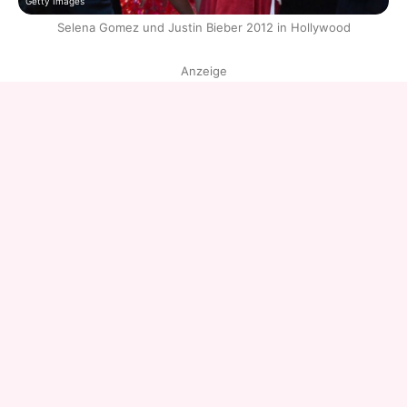
Getty Images
Selena Gomez und Justin Bieber 2012 in Hollywood
Anzeige