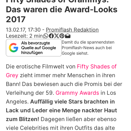
Alle Themen auf Promiflash
Das waren die Award-Looks
Jobs
2017
App runterladen
13.02.17, 17:30
-
Promiflash Redaktion
Lesezeit:
2
min
Team
Damit du die spannendsten
Promiflash-News auch bei
Redaktionelle Richtlinien
Google siehst.
Die erotische Filmwelt von
Fifty Shades of
Impressum
Grey
zieht immer mehr Menschen in ihren
Datenschutzerklärung
Bann! Das bewiesen auch die Promis bei der
Nutzungsbedingungen
Verleihung der 59.
Grammy Awards
in Los
Angeles.
Auffällig viele Stars brachten in
Utiq verwalten
Lack und Leder eine Menge nackter Haut
zum Blitzen!
Dagegen ließen aber ebenso
viele Celebrities mit ihren Outfits das alte