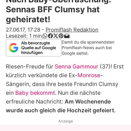
Alle Themen auf Promiflash
Sennas BFF Clumsy hat
Jobs
geheiratet!
App runterladen
27.06.17, 17:28
-
Promiflash Redaktion
Lesezeit:
1
min
Team
Damit du die spannendsten
Promiflash-News auch bei
Redaktionelle Richtlinien
Google siehst.
Riesen-Freude für
Senna Gammour
(37)! Erst
Impressum
kürzlich verkündete die Ex-
Monrose
-
Datenschutzerklärung
Sängerin, dass ihre beste Freundin
Clumsy
Nutzungsbedingungen
ein
Baby bekommt
. Nun die nächste
erfreuliche Nachricht:
Am Wochenende
Utiq verwalten
wurde auch gleich die Hochzeit gefeiert.
Anzeige