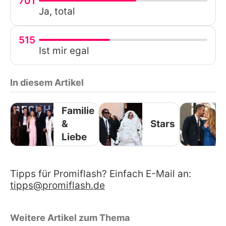
701
Ja, total
515
Ist mir egal
In diesem Artikel
Familie
&
Stars
Liebe
Tipps für Promiflash? Einfach E-Mail an:
tipps@promiflash.de
Weitere Artikel zum Thema