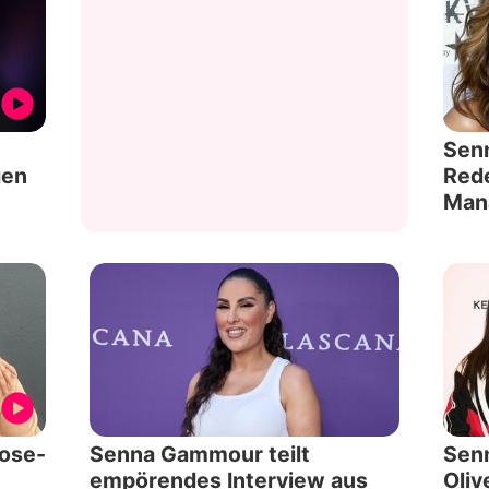
Sen
gen
Red
Man
rose-
Senna Gammour teilt
Senn
empörendes Interview aus
Oliv