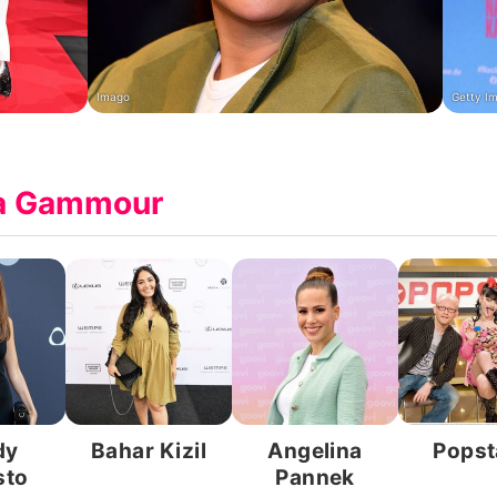
Imago
Getty I
na Gammour
dy
Bahar Kizil
Angelina
Popst
sto
Pannek