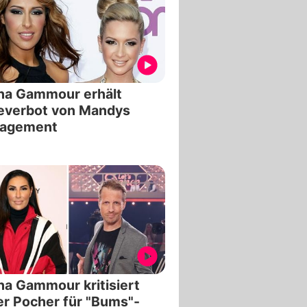
na Gammour erhält
everbot von Mandys
agement
a Gammour kritisiert
er Pocher für "Bums"-