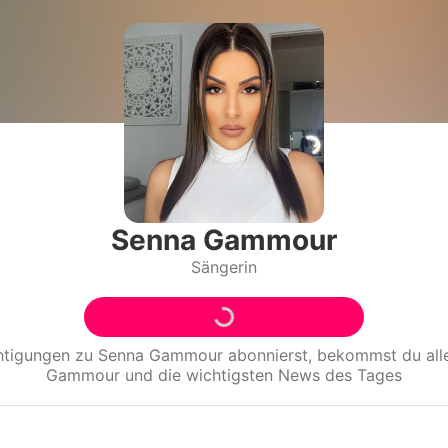
Filme & Serien
Lifestyle
Familie & Liebe
Promiflash Exklusiv
Alle Themen auf Promiflash
Senna Gammour
Sängerin
Jobs
App runterladen
Team
htigungen zu
Senna Gammour
abonnierst, bekommst du al
Gammour
und die wichtigsten News des Tages
Redaktionelle Richtlinien
Impressum