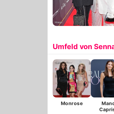
Imago
Umfeld von Sen
Monrose
Man
Capri