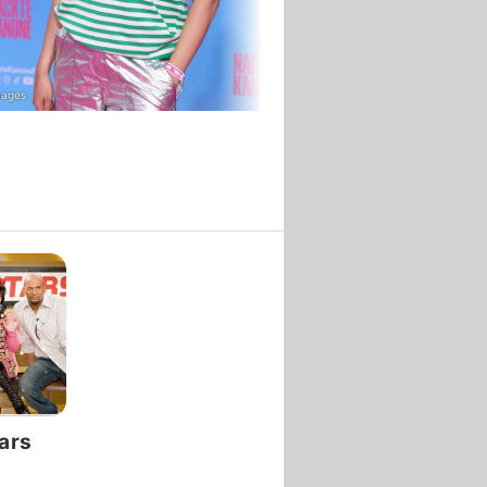
mages
Getty Images
ars