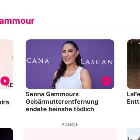
Gammour
Senna Gammours
LaFe
Gebärmutterentfernung
Entt
ira
endete beinahe tödlich
Anzeige