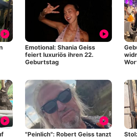
n
Emotional: Shania Geiss
Geb
feiert luxuriös ihren 22.
widm
Geburtstag
Wor
uf
"Peinlich": Robert Geiss tanzt
Stol