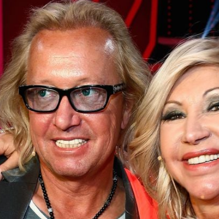
Filme & Serien
Lifestyle
Familie & Liebe
Promiflash Exklusiv
Alle Themen auf Promiflash
Jobs
App runterladen
Team
Redaktionelle Richtlinien
Impressum