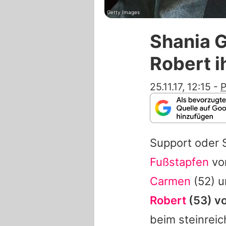
Getty Images
Shania G
Robert i
25.11.17, 12:15
-
P
Support oder 
Fußstapfen
vo
Carmen
(52) u
Robert
(53) v
beim steinrei