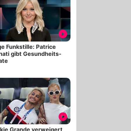
e Funkstille: Patrice
ati gibt Gesundheits-
ate
kie Grande verweigert