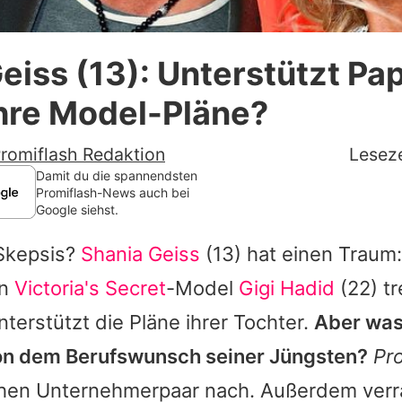
Datenschutzerklärung
eiss (13): Unterstützt Pa
Nutzungsbedingungen
hre Model-Pläne?
Utiq verwalten
romiflash Redaktion
Leseze
Damit du die spannendsten
Promiflash-News auch bei
Google siehst.
Skepsis?
Shania Geiss
(13) hat einen Traum:
n
Victoria's Secret
-Model
Gigi Hadid
(22) t
nterstützt die Pläne ihrer Tochter.
Aber was
on dem Berufswunsch seiner Jüngsten?
Pr
chen Unternehmerpaar nach. Außerdem verr