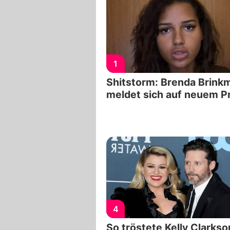
1
Shitstorm: Brenda Brink
meldet sich auf neuem Pr
4
So tröstete Kelly Clarkso