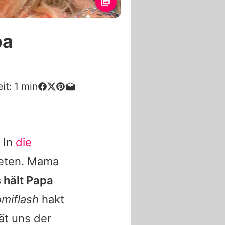
pa
it:
1
min
 In
die
reten. Mama
 hält Papa
omiflash
hakt
ät uns der