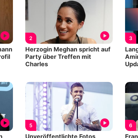
2
3
mann
Herzogin Meghan spricht auf
Lang
ofil
Party über Treffen mit
Amin
Charles
Upd
5
6
n
Unveröffentlichte Fotos
Fran