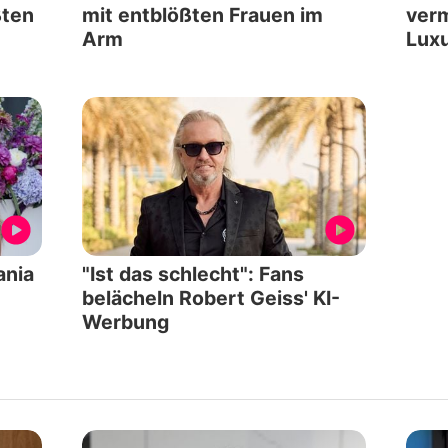
ßten
mit entblößten Frauen im
verm
Arm
Lux
ania
"Ist das schlecht": Fans
belächeln Robert Geiss' KI-
Werbung