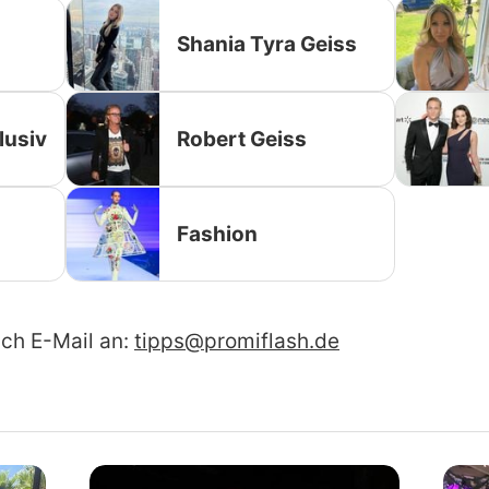
Shania Tyra Geiss
lusiv
Robert Geiss
Fashion
ach E-Mail an:
tipps@promiflash.de