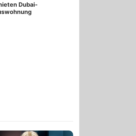
ieten Dubai-
uswohnung